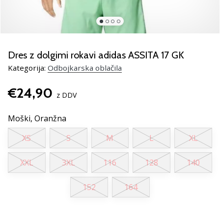
Si
odbojkarski/a
navdušenec/ka,
kot
smo
Dres z dolgimi rokavi adidas ASSITA 17 GK
mi?
Pridruži
Kategorija:
Odbojkarska oblačila
se
nam
€24,90
z DDV
kot
brend
Moški,
Oranžna
ambasador/ka.
XS
S
M
L
XL
11. 8. 2022
XXL
3XL
116
128
140
•
2 min. branja
152
164
Weplayvolleyball
affiliate
program