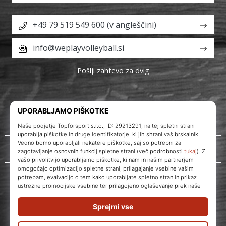
+49 79 519 549 600 (v angleščini)
info@weplayvolleyball.si
Pošlji zahtevo za dvig
O nas
Storitve za stranke
WePlayVolleyball.si