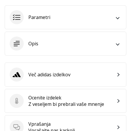
Imate
svojo
Parametri
spletno
stran,
blog,
upravljate
Opis
Facebook
stran
ali
online
forum?
Več adidas izdelkov
Začnite
adidas
služiti.
Pridružite
se
Ocenite izdelek
našemu…
Ocenite izdelek
Z veseljem bi prebrali vaše mnenje
Vprašanja
Prikaži
Vprašanja
Vprašajte nas karkoli