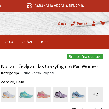
A
GARANCIJA VRAČILA DENARJA
O nas
Pomoč
Uporabnik
košari
ZNAMKE
ZNIŽANJE
BLOG
Brezplačna dostava
Notranji čevlji adidas Crazyflight 6 Mid Women
Kategorija:
Odbojkarski copati
Ženske,
Bela
+2