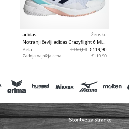
adidas
Ženske
Notranji čevlji adidas Crazyflight 6 Mid Women
Bela
€160,00
€119,90
Zadnja najnižja cena
€119,90
39⅓ 40 40⅔ 41⅓ 42
Storitve za stranke