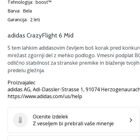
Tehnologija:
boost™
Barva:
Bela
Garancija:
2 leti
adidas CrazyFlight 6 Mid
S tem lahkim adidasovim čevljem boš korak pred konkure
mrežast zgornji del z mehko podlogo. Vmesni podplat BO
odlično stabilnost za stranske premike in blaženje tvoji
predelu gležnja.
Proizvajalec
adidas AG
, Adi-Dassler-Strasse 1, 91074 Herzogenaurach
https://www.adidas.com/us/help
Ocenite izdelek
Ocenite izdelek
Z veseljem bi prebrali vaše mnenje