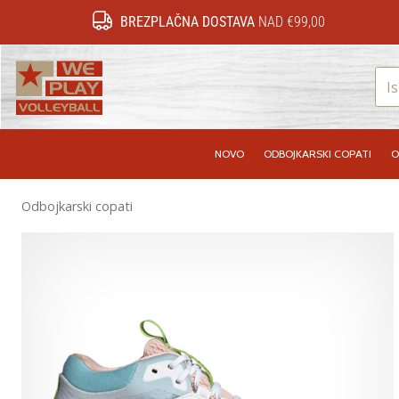
BREZPLAČNA DOSTAVA
NAD €99,00
WePlayVolleyball.si
NOVO
ODBOJKARSKI COPATI
O
Odbojkarski copati