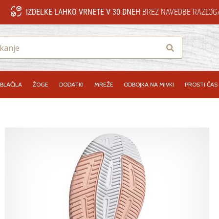
IZDELKE LAHKO VRNETE V 30 DNEH
BREZ NAVEDBE RAZLOG
Iskanje
BLAČILA
ŽOGE
DODATKI
MREŽE
ODBOJKA NA MIVKI
PROSTI ČAS