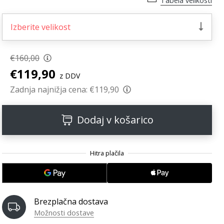
Tabela velikosti
Izberite velikost
€160,00
€119,90
z DDV
Zadnja najnižja cena:
€119,90
Dodaj v košarico
Brezplačna dostava
Možnosti dostave