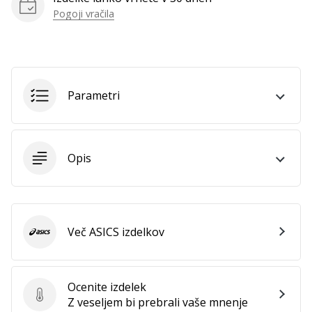
vse
Pogoji vračila
članke
Parametri
Opis
Več ASICS izdelkov
ASICS
Ocenite izdelek
Ocenite izdelek
Z veseljem bi prebrali vaše mnenje