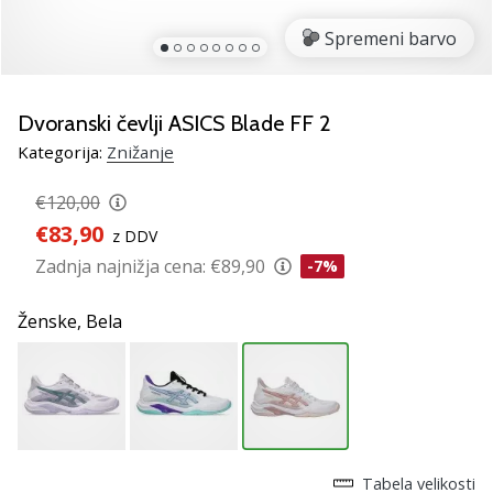
Si
odbojkarski/a
Spremeni barvo
navdušenec/ka,
kot
smo
Dvoranski čevlji ASICS Blade FF 2
mi?
Pridruži
Kategorija:
Znižanje
se
nam
€120,00
kot
€83,90
z DDV
brend
Zadnja najnižja cena:
€89,90
-7%
ambasador/ka.
Ženske,
Bela
11. 8. 2022
•
2 min. branja
Weplayvolleyball
affiliate
program
Tabela velikosti