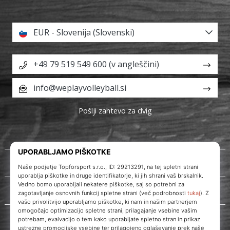
EUR - Slovenija (Slovenski)
+49 79 519 549 600 (v angleščini)
info@weplayvolleyball.si
Pošlji zahtevo za dvig
O nas
Storitve za stranke