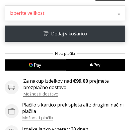
Imate
svojo
Izberite velikost
spletno
stran,
blog,
Dodaj v košarico
upravljate
Facebook
stran
ali
online
forum?
Začnite
Za nakup izdelkov nad
€99,00
prejmete
služiti.
brezplačno dostavo
Pridružite
Možnosti dostave
se
našemu…
Plačilo s kartico prek spleta ali z drugimi načini
plačila
Možnosti plačila
Prikaži
Izdelke lahko vrnete v 30 dneh