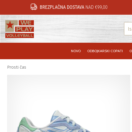
BREZPLAČNA DOSTAVA
NAD €99,00
WePlayVolleyball.si
NOVO
ODBOJKARSKI COPATI
O
Prosti čas