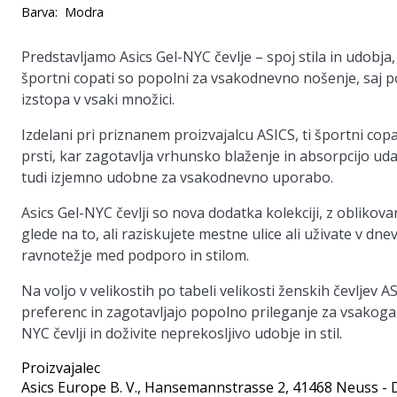
Barva:
Modra
Predstavljamo
Asics Gel-NYC čevlje
– spoj stila in udobj
športni copati so popolni za vsakodnevno nošenje, saj p
izstopa v vsaki množici.
Izdelani pri priznanem proizvajalcu ASICS, ti športni co
prsti, kar zagotavlja vrhunsko blaženje in absorpcijo uda
tudi izjemno udobne za vsakodnevno uporabo.
Asics Gel-NYC čevlji so nova dodatka kolekciji, z obliko
glede na to, ali raziskujete mestne ulice ali uživate v dn
ravnotežje med podporo in stilom.
Na voljo v velikostih po tabeli velikosti ženskih čevljev 
preferenc in zagotavljajo popolno prileganje za vsakogar
NYC čevlji in doživite neprekosljivo udobje in stil.
Proizvajalec
Asics Europe B. V.
, Hansemannstrasse 2, 41468 Neuss - 