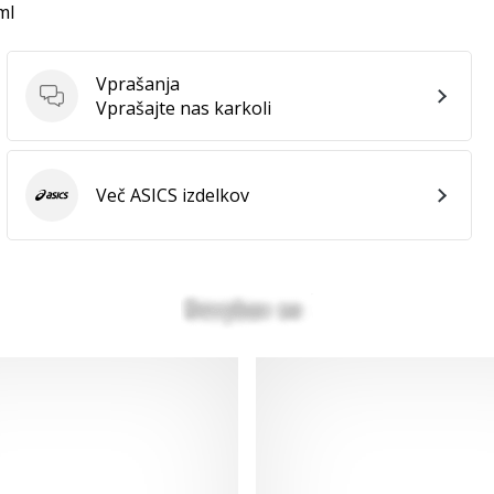
ml
Vprašanja
Vprašanja
Vprašajte nas karkoli
Več ASICS izdelkov
ASICS