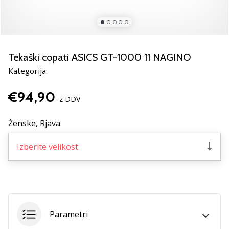
Si
odbojkarski/a
navdušenec/ka,
kot
smo
Tekaški copati ASICS GT-1000 11 NAGINO
mi?
Pridruži
Kategorija:
se
nam
€94,90
z DDV
kot
brend
Ženske,
Rjava
ambasador/ka.
Izberite velikost
11. 8. 2022
•
2 min. branja
Weplayvolleyball
affiliate
Parametri
program