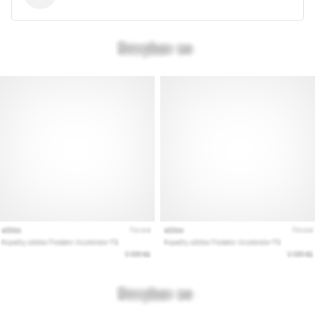
vse
članke