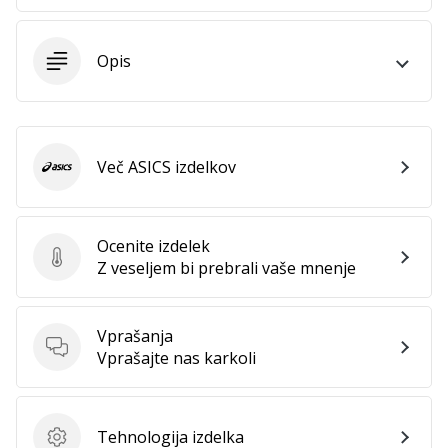
Imate
svojo
Opis
spletno
stran,
blog,
upravljate
Facebook
Več ASICS izdelkov
stran
ASICS
ali
online
forum?
Ocenite izdelek
Začnite
Ocenite izdelek
Z veseljem bi prebrali vaše mnenje
služiti.
Pridružite
se
Vprašanja
našemu…
Vprašanja
Vprašajte nas karkoli
Prikaži
Tehnologija izdelka
Tehnologija izdelka