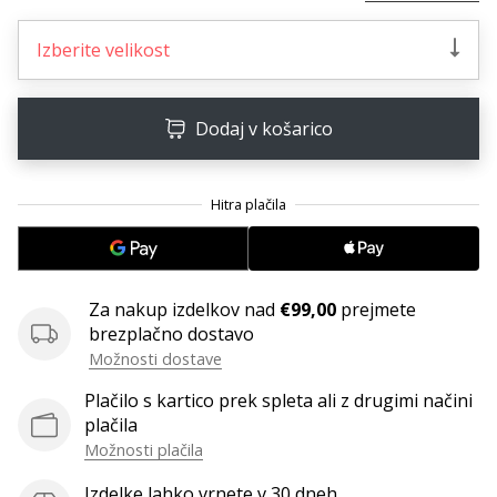
Imate
svojo
Izberite velikost
spletno
stran,
blog,
Dodaj v košarico
upravljate
Facebook
stran
ali
online
forum?
Začnite
Za nakup izdelkov nad
€99,00
prejmete
služiti.
brezplačno dostavo
Pridružite
Možnosti dostave
se
našemu…
Plačilo s kartico prek spleta ali z drugimi načini
plačila
Možnosti plačila
Prikaži
Izdelke lahko vrnete v 30 dneh