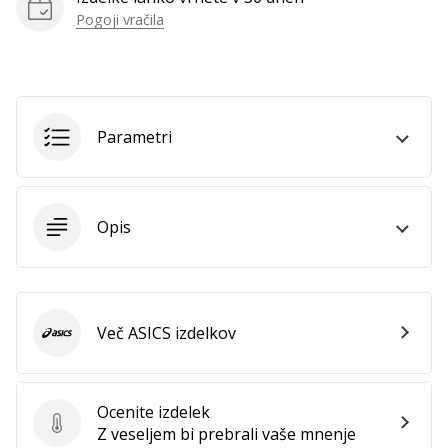
vse
Pogoji vračila
članke
Parametri
Opis
Več ASICS izdelkov
ASICS
Ocenite izdelek
Ocenite izdelek
Z veseljem bi prebrali vaše mnenje