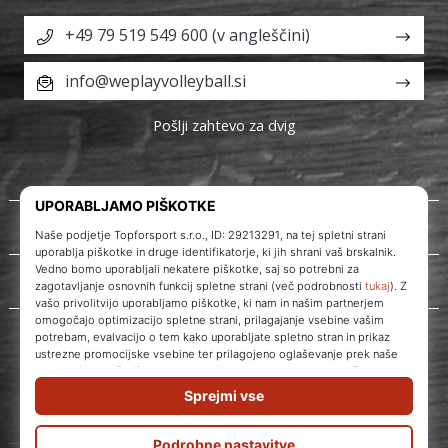
+49 79 519 549 600 (v angleščini)
info@weplayvolleyball.si
Pošlji zahtevo za dvig
O nas
Storitve za stranke
WePlayVolleyball.si