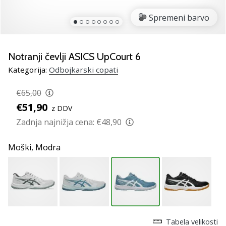
Si
odbojkarski/a
Spremeni barvo
navdušenec/ka,
kot
smo
Notranji čevlji ASICS UpCourt 6
mi?
Pridruži
Kategorija:
Odbojkarski copati
se
nam
€65,00
kot
€51,90
z DDV
brend
Zadnja najnižja cena:
€48,90
ambasador/ka.
Moški,
Modra
11. 8. 2022
•
2 min. branja
Weplayvolleyball
affiliate
program
Tabela velikosti