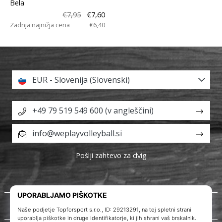
Bela
€7,95
€7,60
Zadnja najnižja cena
€6,40
EUR - Slovenija (Slovenski)
+49 79 519 549 600 (v angleščini)
info@weplayvolleyball.si
Pošlji zahtevo za dvig
O nas