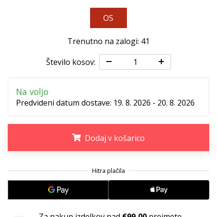
Imate
OS
svojo
spletno
Trenutno na zalogi: 41
stran,
blog,
Število kosov:
upravljate
Facebook
stran
Na voljo
ali
Predvideni datum dostave:
19. 8. 2026 - 20. 8. 2026
online
forum?
Začnite
Dodaj v košarico
služiti.
Pridružite
se
.
.
.
našemu…
Prikaži
Za nakup izdelkov nad
€99,00
prejmete