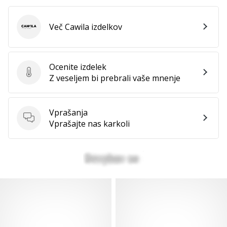
Več Cawila izdelkov
Cawila
Ocenite izdelek
Ocenite izdelek
Z veseljem bi prebrali vaše mnenje
Vprašanja
Vprašanja
Vprašajte nas karkoli