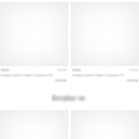
vse
članke