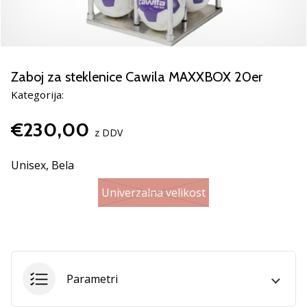
Si
odbojkarski/a
navdušenec/ka,
kot
smo
Zaboj za steklenice Cawila MAXXBOX 20er
mi?
Pridruži
Kategorija:
se
nam
€230,00
z DDV
kot
brend
Unisex,
Bela
ambasador/ka.
Univerzalna velikost
11. 8. 2022
•
2 min. branja
Weplayvolleyball
Parametri
affiliate
program