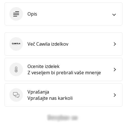
Imate
svojo
Opis
spletno
stran,
blog,
upravljate
Facebook
Več Cawila izdelkov
Cawila
stran
ali
online
Ocenite izdelek
forum?
Ocenite izdelek
Z veseljem bi prebrali vaše mnenje
Začnite
služiti.
Pridružite
Vprašanja
se
Vprašanja
Vprašajte nas karkoli
našemu…
Prikaži