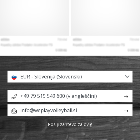
EUR - Slovenija (Slovenski)
+49 79 519 549 600 (v angleščini)
info@weplayvolleyball.si
Pošlji zahtevo za dvig