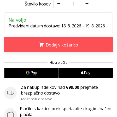
Število kosov:
Imate
svojo
spletno
Na voljo
stran,
Predvideni datum dostave:
18. 8. 2026 - 19. 8. 2026
blog,
upravljate
Facebook
Dodaj v košarico
stran
ali
online
.
.
.
forum?
Začnite
služiti.
Pridružite
se
Za nakup izdelkov nad
€99,00
prejmete
našemu…
brezplačno dostavo
Možnosti dostave
Plačilo s kartico prek spleta ali z drugimi načini
Prikaži
plačila