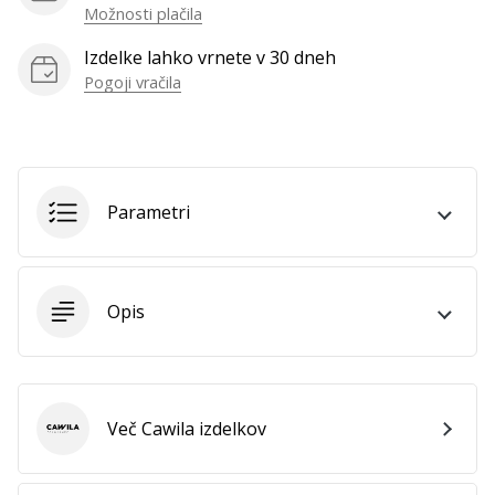
vse
Možnosti plačila
članke
Izdelke lahko vrnete v 30 dneh
Pogoji vračila
Parametri
Opis
Več Cawila izdelkov
Cawila