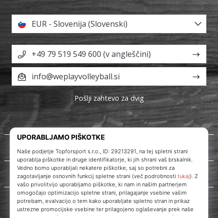
EUR - Slovenija (Slovenski)
+49 79 519 549 600 (v angleščini)
info@weplayvolleyball.si
Pošlji zahtevo za dvig
O nas
Storitve za stranke