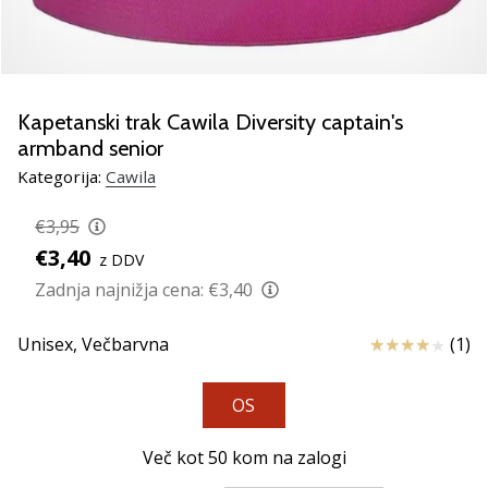
Si
odbojkarski/a
navdušenec/ka,
kot
smo
Kapetanski trak Cawila Diversity captain's
mi?
armband senior
Pridruži
se
Kategorija:
Cawila
nam
kot
€3,95
brend
€3,40
z DDV
ambasador/ka.
Zadnja najnižja cena:
€3,40
11. 8. 2022
Ocena izdelka
Unisex,
Večbarvna
(1)
•
2 min. branja
OS
Weplayvolleyball
affiliate
Več kot 50 kom na zalogi
program