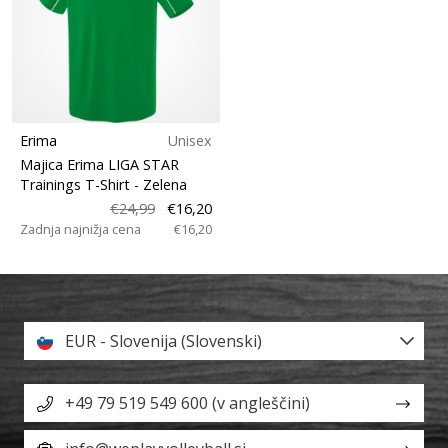
Erima
Unisex
Majica Erima LIGA STAR
Trainings T-Shirt
- Zelena
€24,99
€16,20
Zadnja najnižja cena
€16,20
EUR - Slovenija (Slovenski)
+49 79 519 549 600 (v angleščini)