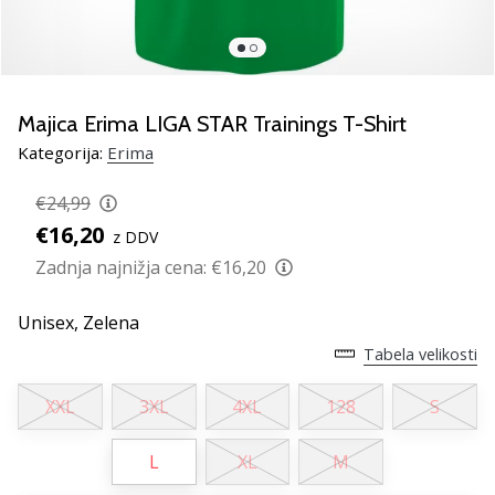
Si
odbojkarski/a
navdušenec/ka,
kot
smo
Majica Erima LIGA STAR Trainings T-Shirt
mi?
Pridruži
Kategorija:
Erima
se
nam
€24,99
kot
€16,20
z DDV
brend
Zadnja najnižja cena:
€16,20
ambasador/ka.
Unisex,
Zelena
11. 8. 2022
Tabela velikosti
•
2 min. branja
XXL
3XL
4XL
128
S
Weplayvolleyball
affiliate
L
XL
M
program