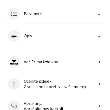
vse
članke
Parametri
Opis
Več Erima izdelkov
Erima
Ocenite izdelek
Ocenite izdelek
Z veseljem bi prebrali vaše mnenje
Vprašanja
Vprašanja
Vprašajte nas karkoli