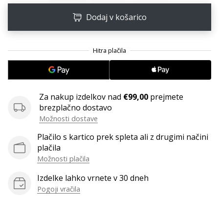
Imate
Dodaj v košarico
svojo
spletno
stran,
blog,
upravljate
Facebook
stran
ali
Za nakup izdelkov nad
€99,00
prejmete
online
brezplačno dostavo
forum?
Možnosti dostave
Začnite
Plačilo s kartico prek spleta ali z drugimi načini
služiti.
plačila
Pridružite
Možnosti plačila
se
našemu…
Izdelke lahko vrnete v 30 dneh
Pogoji vračila
Prikaži