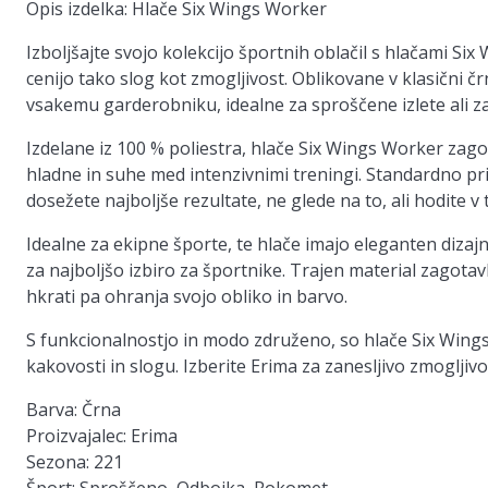
Opis izdelka: Hlače Six Wings Worker
Izboljšajte svojo kolekcijo športnih oblačil s hlačami Six 
cenijo tako slog kot zmogljivost. Oblikovane v klasični čr
vsakemu garderobniku, idealne za sproščene izlete ali z
Izdelane iz 100 % poliestra, hlače Six Wings Worker zago
hladne in suhe med intenzivnimi treningi. Standardno p
dosežete najboljše rezultate, ne glede na to, ali hodite v t
Idealne za ekipne športe, te hlače imajo eleganten dizajn
za najboljšo izbiro za športnike. Trajen material zagota
hkrati pa ohranja svojo obliko in barvo.
S funkcionalnostjo in modo združeno, so hlače Six Wings
kakovosti in slogu. Izberite Erima za zanesljivo zmogljivo
Barva
: Črna
Proizvajalec
: Erima
Sezona
: 221