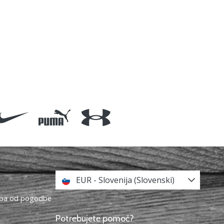
EUR - Slovenija (Slovenski)
topa od pogodbe
Potrebujete pomoč?