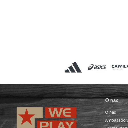
O nas
O nas
Ambasadors