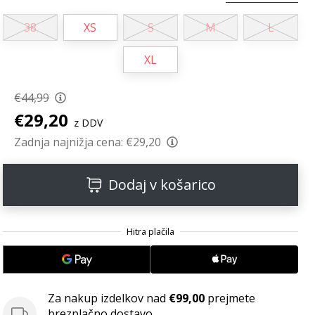
38
XS
S
M
L
XL
€44,99
€29,20
z DDV
Zadnja najnižja cena:
€29,20
Dodaj v košarico
Za nakup izdelkov nad
€99,00
prejmete
brezplačno dostavo