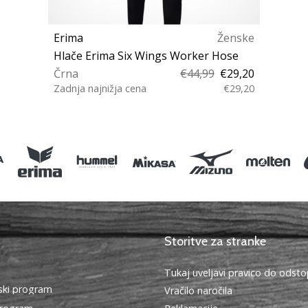
Erima
Ženske
Hlače Erima Six Wings Worker Hose
Črna
€44,99
€29,20
Zadnja najnižja cena
€29,20
XS XL
Storitve za stranke
Tukaj uveljavi pravico do ods
ki program
Vračilo naročila