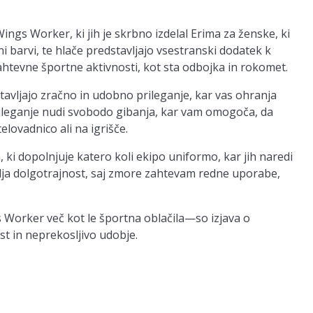
Wings Worker, ki jih je skrbno izdelal Erima za ženske, ki
ni barvi, te hlače predstavljajo vsestranski dodatek k
ahtevne športne aktivnosti, kot sta odbojka in rokomet.
tavljajo zračno in udobno prileganje, kar vas ohranja
rileganje nudi svobodo gibanja, kar vam omogoča, da
elovadnico ali na igrišče.
, ki dopolnjuje katero koli ekipo uniformo, kar jih naredi
vlja dolgotrajnost, saj zmore zahtevam redne uporabe,
 Worker več kot le športna oblačila—so izjava o
st in neprekosljivo udobje.