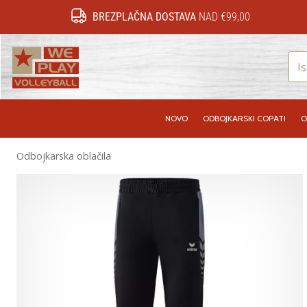
BREZPLAČNA DOSTAVA
NAD €99,00
WePlayVolleyball.si
NOVO
ODBOJKARSKI COPATI
O
Odbojkarska oblačila