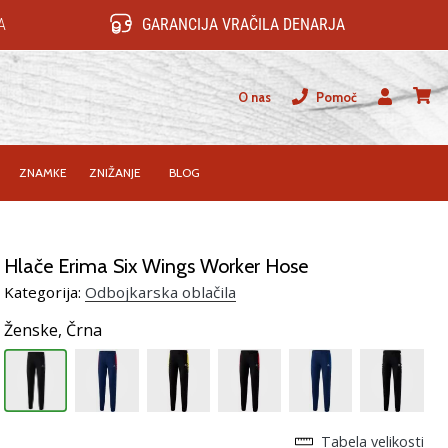
A
GARANCIJA VRAČILA DENARJA
O nas
Pomoč
Uporabnik
košari
ZNAMKE
ZNIŽANJE
BLOG
Hlače Erima Six Wings Worker Hose
Kategorija:
Odbojkarska oblačila
Ženske,
Črna
Tabela velikosti