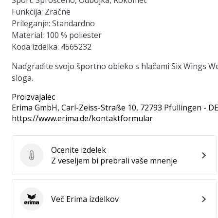
Šport
: Sproščeno, Odbojka, Rokomet
Funkcija
: Zračne
Prileganje
: Standardno
Material
: 100 % poliester
Koda izdelka
: 4565232
Nadgradite svojo športno obleko s hlačami Six Wings Wor
sloga.
Proizvajalec
Erima GmbH
, Carl-Zeiss-Straße 10, 72793 Pfullingen - D
https://www.erima.de/kontaktformular
Ocenite izdelek
Ocenite izdelek
Z veseljem bi prebrali vaše mnenje
Več Erima izdelkov
Erima