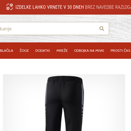
IZDELKE LAHKO VRNETE V 30 DNEH
BREZ NAVEDBE RAZLOG
Iskanje
BLAČILA
ŽOGE
DODATKI
MREŽE
ODBOJKA NA MIVKI
PROSTI ČAS