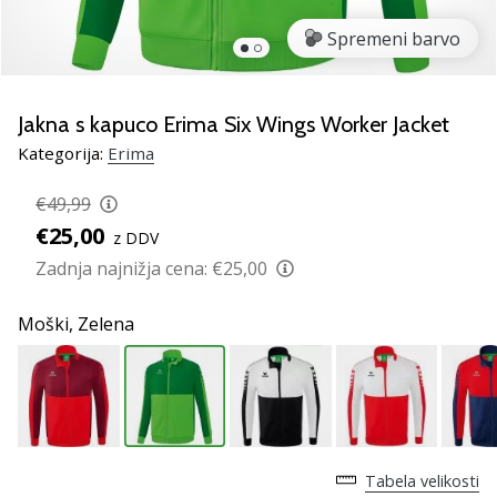
Si
odbojkarski/a
Spremeni barvo
navdušenec/ka,
kot
smo
Jakna s kapuco Erima Six Wings Worker Jacket
mi?
Pridruži
Kategorija:
Erima
se
nam
€49,99
kot
€25,00
z DDV
brend
Zadnja najnižja cena:
€25,00
ambasador/ka.
Moški,
Zelena
11. 8. 2022
•
2 min. branja
Weplayvolleyball
affiliate
Tabela velikosti
program