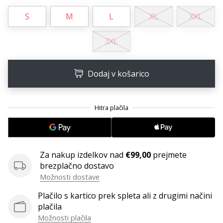
Imate
S
M
L
XL
XXL
svojo
spletno
3XL
stran,
blog,
upravljate
Dodaj v košarico
Facebook
stran
ali
online
forum?
Začnite
služiti.
Pridružite
Za nakup izdelkov nad
€99,00
prejmete
se
brezplačno dostavo
našemu…
Možnosti dostave
Plačilo s kartico prek spleta ali z drugimi načini
plačila
Prikaži
Možnosti plačila