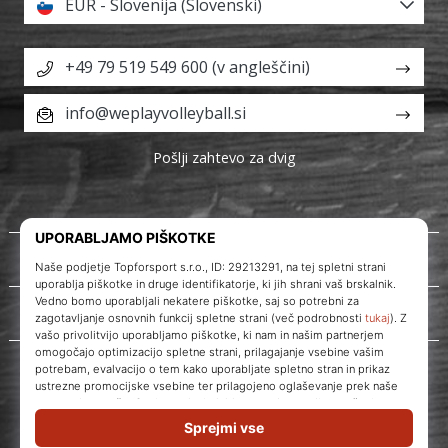
EUR - Slovenija (Slovenski)
+49 79 519 549 600 (v angleščini)
info@weplayvolleyball.si
Pošlji zahtevo za dvig
O nas
Storitve za stranke