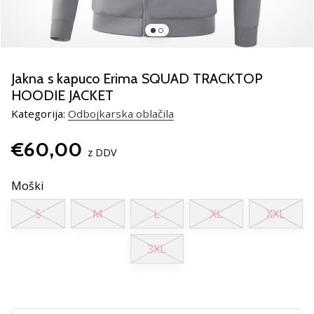
Si
odbojkarski/a
navdušenec/ka,
kot
smo
Jakna s kapuco Erima SQUAD TRACKTOP
mi?
HOODIE JACKET
Pridruži
se
Kategorija:
Odbojkarska oblačila
nam
kot
€60,00
z DDV
brend
ambasador/ka.
Moški
S
M
L
XL
XXL
11. 8. 2022
•
3XL
2 min. branja
Weplayvolleyball
affiliate
program