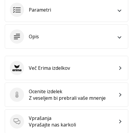
Imate
Parametri
svojo
spletno
stran,
blog,
Opis
upravljate
Facebook
stran
ali
online
Več Erima izdelkov
Erima
forum?
Začnite
služiti.
Pridružite
Ocenite izdelek
Ocenite izdelek
se
Z veseljem bi prebrali vaše mnenje
našemu…
Vprašanja
Vprašanja
Vprašajte nas karkoli
Prikaži