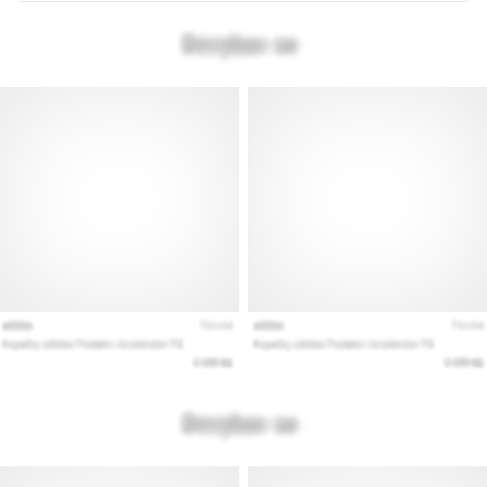
vse
članke