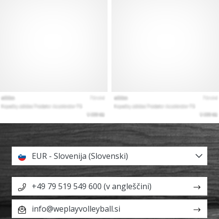
EUR - Slovenija (Slovenski)
+49 79 519 549 600 (v angleščini)
info@weplayvolleyball.si