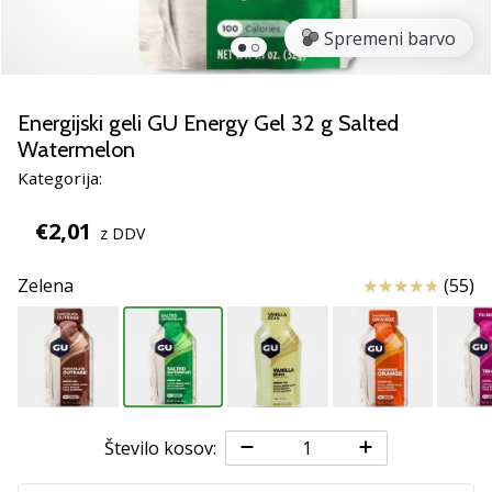
Si
odbojkarski/a
Spremeni barvo
navdušenec/ka,
kot
smo
Energijski geli GU Energy Gel 32 g Salted
mi?
Watermelon
Pridruži
se
Kategorija:
nam
kot
€2,01
z DDV
brend
ambasador/ka.
Ocena izdelka
Zelena
(55)
11. 8. 2022
•
2 min. branja
Weplayvolleyball
Število kosov:
affiliate
program