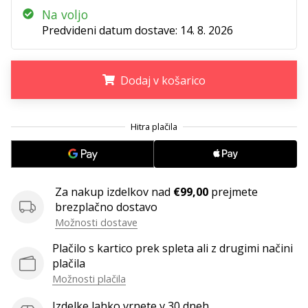
Na voljo
Imate
svojo
Predvideni datum dostave:
14. 8. 2026
spletno
stran,
blog,
Dodaj v košarico
upravljate
Facebook
.
.
.
stran
ali
online
forum?
Začnite
Za nakup izdelkov nad
€99,00
prejmete
služiti.
brezplačno dostavo
Pridružite
Možnosti dostave
se
našemu…
Plačilo s kartico prek spleta ali z drugimi načini
plačila
Možnosti plačila
Prikaži
Izdelke lahko vrnete v 30 dneh