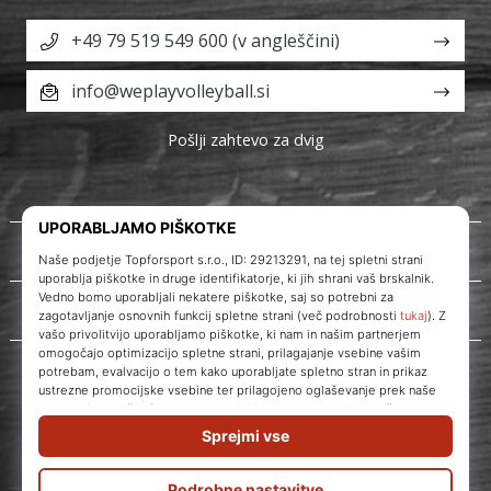
+49 79 519 549 600 (v angleščini)
info@weplayvolleyball.si
Pošlji zahtevo za dvig
O nas
Storitve za stranke
WePlayVolleyball.si