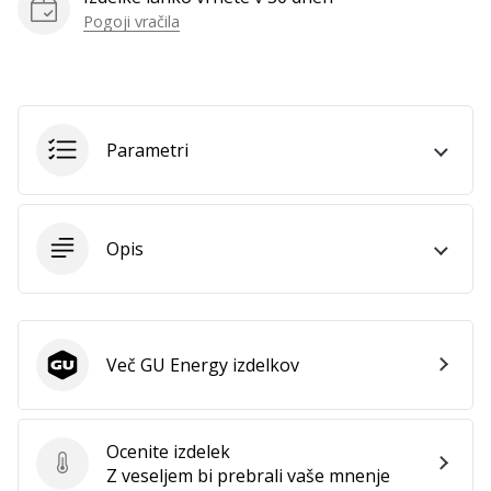
vse
Pogoji vračila
članke
Parametri
Opis
Več GU Energy izdelkov
GU Energy
Ocenite izdelek
Ocenite izdelek
Z veseljem bi prebrali vaše mnenje