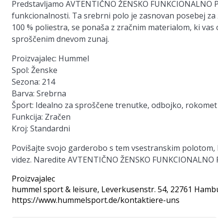
Predstavljamo
AVTENTIČNO ŽENSKO FUNKCIONALNO 
funkcionalnosti. Ta srebrni polo je zasnovan posebej za 
100 % poliestra, se ponaša z zračnim materialom, ki vas o
sproščenim dnevom zunaj.
Proizvajalec
: Hummel
Spol
: Ženske
Sezona
: 214
Barva
: Srebrna
Šport
: Idealno za sproščene trenutke, odbojko, rokomet
Funkcija
: Zračen
Kroj
: Standardni
Povišajte svojo garderobo s tem vsestranskim polotom, ki
videz. Naredite AVTENTIČNO ŽENSKO FUNKCIONALNO POLO
Proizvajalec
hummel sport & leisure
, Leverkusenstr. 54, 22761 Hamb
https://www.hummelsport.de/kontaktiere-uns