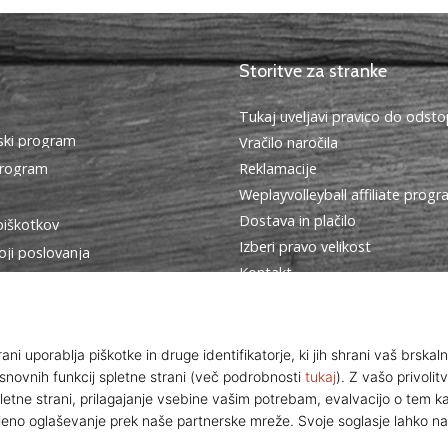
Storitve za stranke
Tukaj uveljavi pravico do ods
ki program
Vračilo naročila
program
Reklamacije
Weplayvolleyball affiliate prog
Dostava in plačilo
piškotkov
Izberi pravo velikost
oji poslovanja
Kontakt
Pogosto zastavljena vprašanja
Politika zasebnosti
Program za ambasadorje
© 2010 – 2026
WePlayVolleyball.si