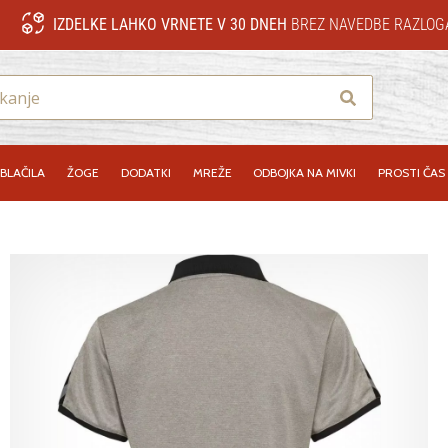
IZDELKE LAHKO VRNETE V 30 DNEH
BREZ NAVEDBE RAZLOG
Iskanje
BLAČILA
ŽOGE
DODATKI
MREŽE
ODBOJKA NA MIVKI
PROSTI ČAS