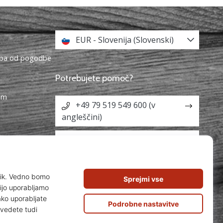
EUR - Slovenija (Slovenski)
topa od pogodbe
Potrebujete pomoč?
ram
+49 79 519 549 600 (v
angleščini)
info@weplayvolleyball.si