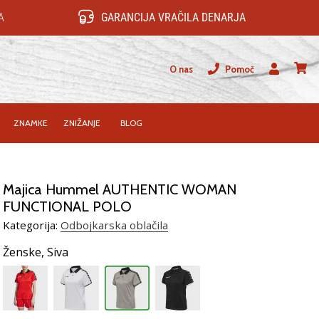
A
GARANCIJA VRAČILA DENARJA
O nas
Pomoč
Uporabnik
košari
ZNAMKE
ZNIŽANJE
BLOG
Majica Hummel AUTHENTIC WOMAN
FUNCTIONAL POLO
Kategorija:
Odbojkarska oblačila
Ženske,
Siva