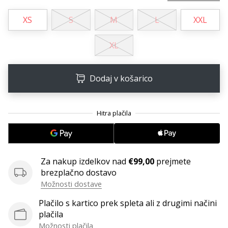
Imate
XS
S
M
L
XXL
svojo
spletno
stran,
XL
blog,
upravljate
Facebook
Dodaj v košarico
stran
ali
online
forum?
Začnite
služiti.
Pridružite
Za nakup izdelkov nad
€99,00
prejmete
se
brezplačno dostavo
našemu…
Možnosti dostave
Plačilo s kartico prek spleta ali z drugimi načini
plačila
Prikaži
Možnosti plačila