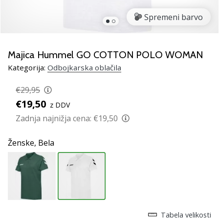
Si
odbojkarski/a
Spremeni barvo
navdušenec/ka,
kot
smo
Majica Hummel GO COTTON POLO WOMAN
mi?
Pridruži
Kategorija:
Odbojkarska oblačila
se
nam
€29,95
kot
€19,50
z DDV
brend
Zadnja najnižja cena:
€19,50
ambasador/ka.
Ženske,
Bela
11. 8. 2022
•
2 min. branja
Weplayvolleyball
affiliate
program
Tabela velikosti