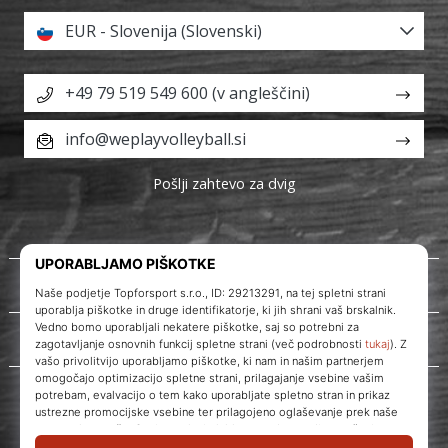
EUR - Slovenija (Slovenski)
+49 79 519 549 600 (v angleščini)
info@weplayvolleyball.si
Pošlji zahtevo za dvig
O nas
Storitve za stranke