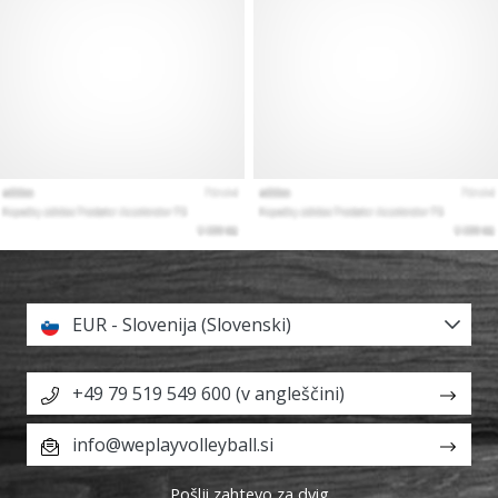
EUR - Slovenija (Slovenski)
+49 79 519 549 600 (v angleščini)
info@weplayvolleyball.si
Pošlji zahtevo za dvig