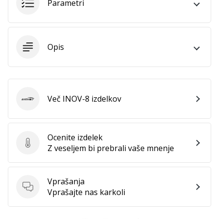
Parametri
vse
članke
Opis
Več INOV-8 izdelkov
INOV-8
Ocenite izdelek
Ocenite izdelek
Z veseljem bi prebrali vaše mnenje
Vprašanja
Vprašanja
Vprašajte nas karkoli