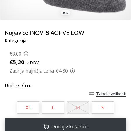
Si
odbojkarski/a
navdušenec/ka,
kot
smo
Nogavice INOV-8 ACTIVE LOW
mi?
Pridruži
Kategorija:
se
nam
€8,00
kot
€5,20
z DDV
brend
Zadnja najnižja cena:
€4,80
ambasador/ka.
Unisex,
Črna
11. 8. 2022
Tabela velikosti
•
2 min. branja
XL
L
M
S
Weplayvolleyball
affiliate
Dodaj v košarico
program