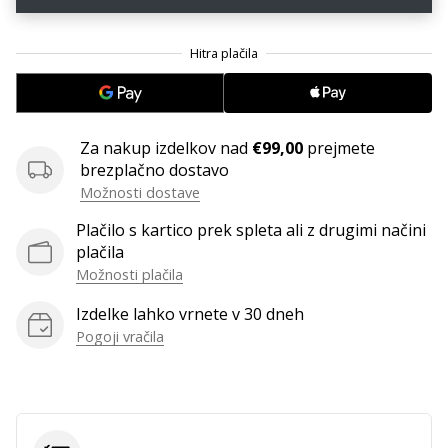
Imate
svojo
spletno
stran,
blog,
upravljate
Za nakup izdelkov nad
€99,00
prejmete
Facebook
brezplačno dostavo
stran
Možnosti dostave
ali
online
Plačilo s kartico prek spleta ali z drugimi načini
forum?
plačila
Začnite
Možnosti plačila
služiti.
Pridružite
Izdelke lahko vrnete v 30 dneh
se
Pogoji vračila
našemu…
Prikaži