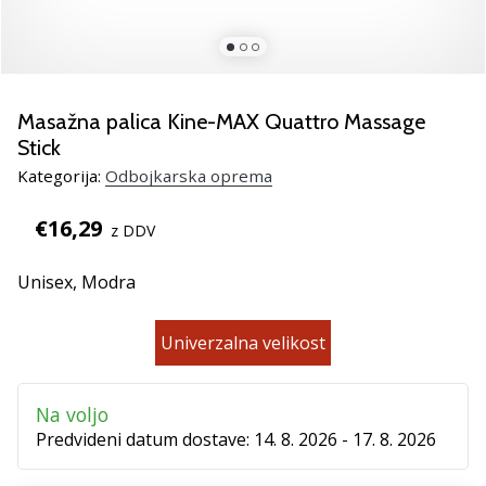
Si
odbojkarski/a
navdušenec/ka,
kot
smo
Masažna palica Kine-MAX Quattro Massage
mi?
Stick
Pridruži
se
Kategorija:
Odbojkarska oprema
nam
kot
€16,29
z DDV
brend
ambasador/ka.
Unisex,
Modra
11. 8. 2022
Univerzalna velikost
•
2 min. branja
Na voljo
Weplayvolleyball
Predvideni datum dostave:
14. 8. 2026 - 17. 8. 2026
affiliate
program