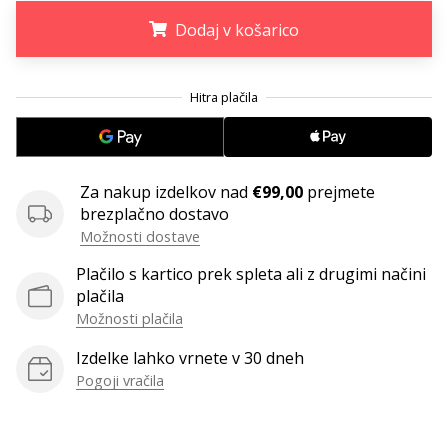
Imate
Dodaj v košarico
svojo
spletno
.
.
.
stran,
blog,
upravljate
Facebook
stran
Za nakup izdelkov nad
€99,00
prejmete
ali
brezplačno dostavo
online
Možnosti dostave
forum?
Začnite
Plačilo s kartico prek spleta ali z drugimi načini
služiti.
plačila
Pridružite
Možnosti plačila
se
našemu…
Izdelke lahko vrnete v 30 dneh
Pogoji vračila
Prikaži