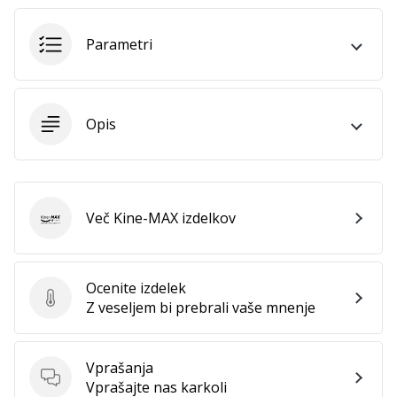
vse
članke
Parametri
Opis
Več Kine-MAX izdelkov
Kine-MAX
Ocenite izdelek
Ocenite izdelek
Z veseljem bi prebrali vaše mnenje
Vprašanja
Vprašanja
Vprašajte nas karkoli