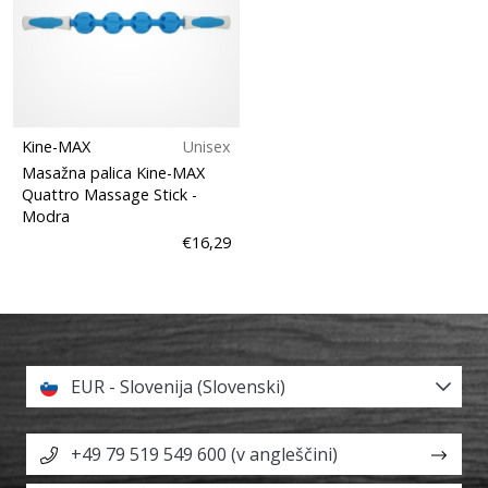
Kine-MAX
Unisex
Masažna palica Kine-MAX
Quattro Massage Stick
-
Modra
€16,29
EUR - Slovenija (Slovenski)
+49 79 519 549 600 (v angleščini)