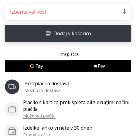
Imate
Izberite velikost
svojo
spletno
stran,
blog,
Dodaj v košarico
upravljate
Facebook
stran
ali
online
forum?
Začnite
Brezplačna dostava
služiti.
Možnosti dostave
Pridružite
se
Plačilo s kartico prek spleta ali z drugimi načini
našemu…
plačila
Možnosti plačila
Izdelke lahko vrnete v 30 dneh
Prikaži
Pogoji vračila