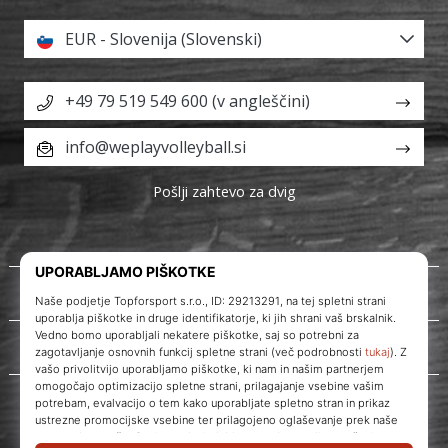
EUR - Slovenija (Slovenski)
+49 79 519 549 600 (v angleščini)
info@weplayvolleyball.si
Pošlji zahtevo za dvig
O nas
Storitve za stranke