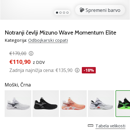
Si
odbojkarski/a
Spremeni barvo
navdušenec/ka,
kot
smo
Notranji čevlji Mizuno Wave Momentum Elite
mi?
Pridruži
Kategorija:
Odbojkarski copati
se
nam
€170,00
kot
€110,90
z DDV
brend
Zadnja najnižja cena:
€135,90
-18%
ambasador/ka.
Moški,
Črna
11. 8. 2022
•
2 min. branja
Weplayvolleyball
affiliate
Tabela velikosti
program