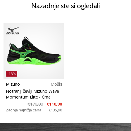
Nazadnje ste si ogledali
-18%
Mizuno
Moški
Notranji čevlji Mizuno Wave
Momentum Elite
- Črna
€170,00
€110,90
Zadnja najnižja cena
€135,90