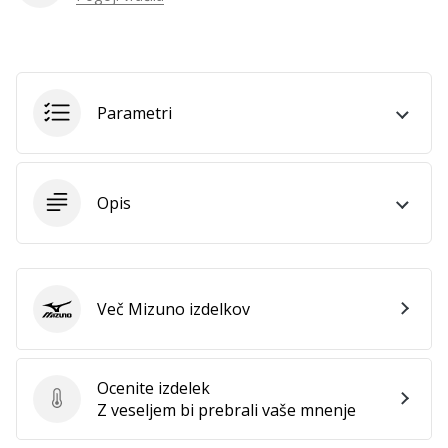
vse
članke
Parametri
Opis
Več Mizuno izdelkov
Mizuno
Ocenite izdelek
Ocenite izdelek
Z veseljem bi prebrali vaše mnenje