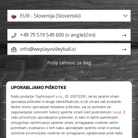
EUR - Slovenija (Slovenski)
+49 79 519 549 600 (v angleščini)
info@weplayvolleyball.si
Pošlji zahtevo za dvig
O nas
Storitve za stranke