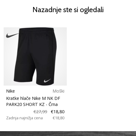
Nazadnje ste si ogledali
Nike
Moški
Kratke hlače Nike M NK DF
PARK20 SHORT KZ
- Črna
€27,99
€18,80
Zadnja najnižja cena
€18,80