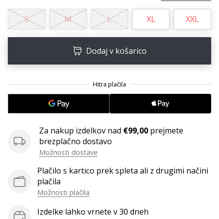
Imate
S
M
L
XL
XXL
svojo
spletno
stran,
Dodaj v košarico
blog,
upravljate
Facebook
stran
ali
online
forum?
Začnite
Za nakup izdelkov nad
€99,00
prejmete
služiti.
brezplačno dostavo
Pridružite
Možnosti dostave
se
Plačilo s kartico prek spleta ali z drugimi načini
našemu…
plačila
Možnosti plačila
Izdelke lahko vrnete v 30 dneh
Prikaži