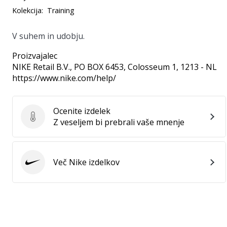
Kolekcija:
Training
V suhem in udobju.
Proizvajalec
NIKE Retail B.V.
, PO BOX 6453, Colosseum 1, 1213 - NL
https://www.nike.com/help/
Ocenite izdelek
Ocenite izdelek
Z veseljem bi prebrali vaše mnenje
Več Nike izdelkov
Nike