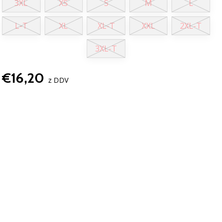
3XL
XS
S
M
L
L-T
XL
XL-T
XXL
2XL-T
3XL-T
€16,20
z DDV