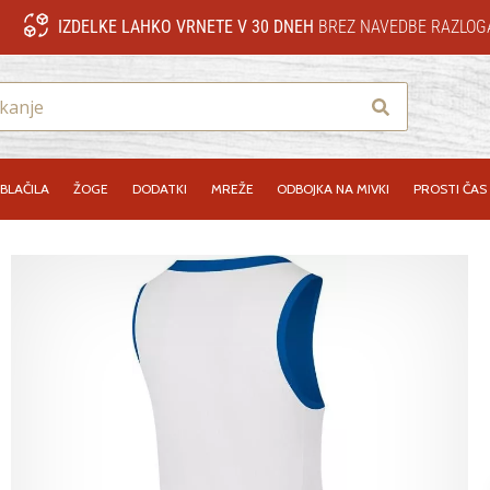
IZDELKE LAHKO VRNETE V 30 DNEH
BREZ NAVEDBE RAZLOG
Iskanje
BLAČILA
ŽOGE
DODATKI
MREŽE
ODBOJKA NA MIVKI
PROSTI ČAS