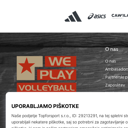
O nas
O nas
Ambasadors
Partnerski 
Zaposlitev
Nastavitve 
Splošni pog
WePlayVolleyball.si