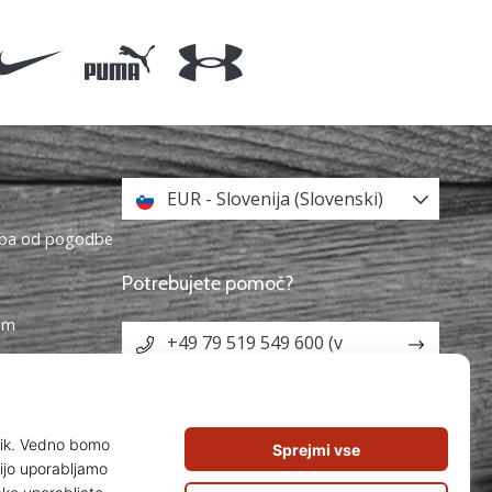
EUR - Slovenija (Slovenski)
topa od pogodbe
Potrebujete pomoč?
ram
+49 79 519 549 600 (v
angleščini)
info@weplayvolleyball.si