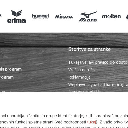
Storitve za stranke
Tukaj uveljavi pravico do ods
ki program
Vračilo naročila
program
Reklamacije
Weplayvolleyball affiliate prog
Dostava in plačilo
piškotkov
Izberi pravo velikost
oji poslovanja
Kontakt
Pogosto zastavljena vprašanja
Politika zasebnosti