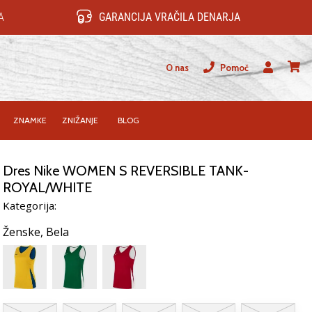
A
GARANCIJA VRAČILA DENARJA
O nas
Pomoč
Uporabnik
košari
ZNAMKE
ZNIŽANJE
BLOG
Dres Nike WOMEN S REVERSIBLE TANK-
ROYAL/WHITE
Kategorija:
Ženske,
Bela