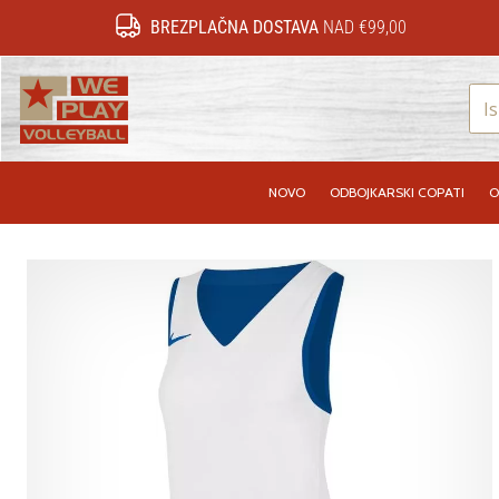
BREZPLAČNA DOSTAVA
NAD €99,00
WePlayVolleyball.si
NOVO
ODBOJKARSKI COPATI
O