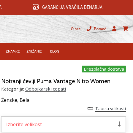
A
GARANCIJA VRAČILA DENARJA
O nas
Pomoč
Uporabnik
košari
ZNAMKE
ZNIŽANJE
BLOG
Brezplačna dostava
Notranji čevlji Puma Vantage Nitro Women
Kategorija:
Odbojkarski copati
Ženske,
Bela
Tabela velikosti
Izberite velikost