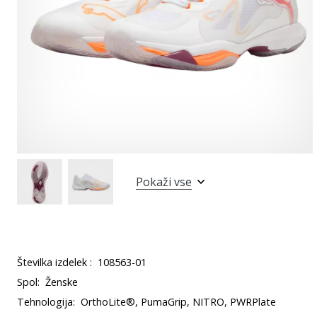
Pokaži vse
Številka izdelek :
108563-01
Spol:
Ženske
Tehnologija:
OrthoLite®, PumaGrip, NITRO, PWRPlate