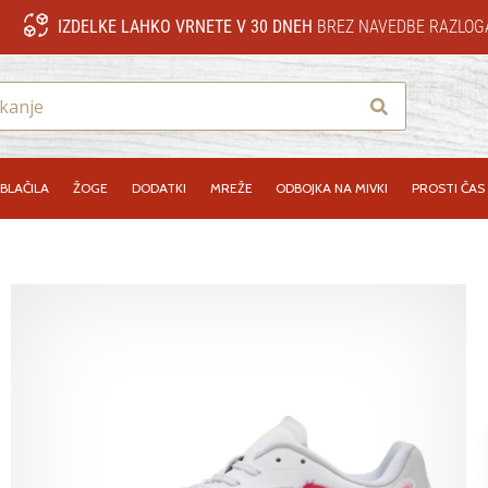
IZDELKE LAHKO VRNETE V 30 DNEH
BREZ NAVEDBE RAZLOG
Iskanje
BLAČILA
ŽOGE
DODATKI
MREŽE
ODBOJKA NA MIVKI
PROSTI ČAS