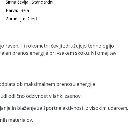
Širina čevlja:
Standardni
Barva:
Bela
Garancija:
2 leti
 raven. Ti rokometni čevlji združujejo tehnologijo
len prenos energije pri vsakem skoku. Ni omejitev,
 podplata ob maksimalnem prenosu energije
i odlično odzivnost v lahki zasnovi
anje in blaženje za športne aktivnosti z visokim udarcem.
anih materialov.