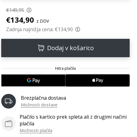
€149,95
€134,90
z DDV
Zadnja najnižja cena:
€134,90
Dodaj v košarico
Brezplačna dostava
Možnosti dostave
Plačilo s kartico prek spleta ali z drugimi načini
plačila
Možnosti plačila