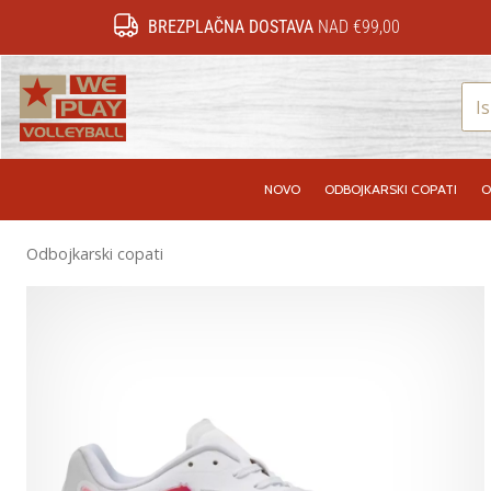
BREZPLAČNA DOSTAVA
NAD €99,00
WePlayVolleyball.si
NOVO
ODBOJKARSKI COPATI
O
Odbojkarski copati