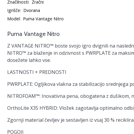
Značilnosti:
Zračni
Igrišče:
Dvorana
Model:
Puma Vantage Nitro
Puma Vantage Nitro
Z VANTAGE NITRO™ boste svojo igro dvignili na naslednjo
NITRO™ za blaženje in odzivnost s PWRPLATE za maksima
dosežete lahko vse.
LASTNOSTI + PREDNOSTI
PWRPLATE: Ogljikova vlakna za stabilizacijo srednjega
NITROFOAM™: Inovativna pena, obogatena z dušikom, nud
OrthoLite X35 HYBRID: Vložek zagotavlja optimalno odbij
Zgornji material čevljev je sestavljen iz vsaj 30 % reciklir
POGOJI