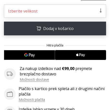
Imate
svojo
Izberite velikost
spletno
stran,
blog,
Dodaj v košarico
upravljate
Facebook
stran
ali
online
forum?
Začnite
Za nakup izdelkov nad
€99,00
prejmete
služiti.
brezplačno dostavo
Pridružite
Možnosti dostave
se
našemu…
Plačilo s kartico prek spleta ali z drugimi načini
plačila
Možnosti plačila
Prikaži
Izdelke lahko vrnete v 30 dneh