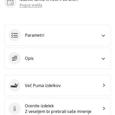
vse
Pogoji vračila
članke
Parametri
Opis
Več Puma izdelkov
Puma
Ocenite izdelek
Ocenite izdelek
Z veseljem bi prebrali vaše mnenje