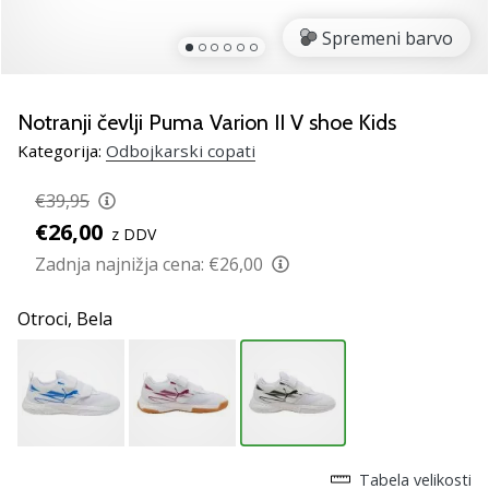
Si
odbojkarski/a
Spremeni barvo
navdušenec/ka,
kot
smo
Notranji čevlji Puma Varion II V shoe Kids
mi?
Pridruži
Kategorija:
Odbojkarski copati
se
nam
€39,95
kot
€26,00
z DDV
brend
Zadnja najnižja cena:
€26,00
ambasador/ka.
Otroci,
Bela
11. 8. 2022
•
2 min. branja
Weplayvolleyball
affiliate
program
Tabela velikosti