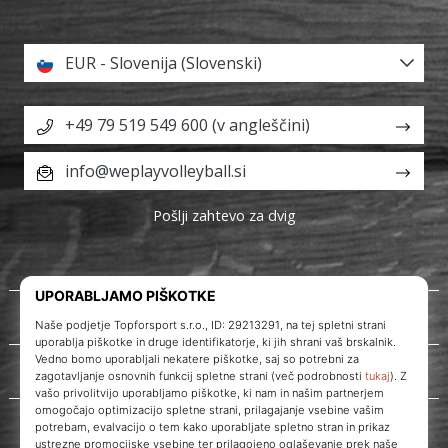
EUR - Slovenija (Slovenski)
+49 79 519 549 600 (v angleščini)
info@weplayvolleyball.si
Pošlji zahtevo za dvig
O nas
Storitve za stranke