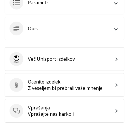
Parametri
Imate
svojo
spletno
stran,
Opis
blog,
upravljate
Facebook
stran
ali
Več Uhlsport izdelkov
Uhlsport
online
forum?
Začnite
Ocenite izdelek
služiti.
Ocenite izdelek
Z veseljem bi prebrali vaše mnenje
Pridružite
se
našemu…
Vprašanja
Vprašanja
Vprašajte nas karkoli
Prikaži