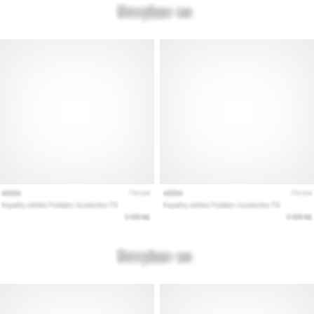
vse
članke