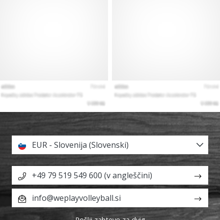
EUR - Slovenija (Slovenski)
+49 79 519 549 600 (v angleščini)
info@weplayvolleyball.si
Pošlji zahtevo za dvig