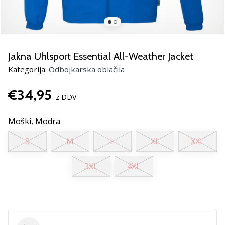
Si
odbojkarski/a
navdušenec/ka,
kot
smo
Jakna Uhlsport Essential All-Weather Jacket
mi?
Pridruži
Kategorija:
Odbojkarska oblačila
se
nam
€34,95
z DDV
kot
brend
Moški,
Modra
ambasador/ka.
S
M
L
XL
XXL
11. 8. 2022
3XL
4XL
•
2 min. branja
Weplayvolleyball
affiliate
program