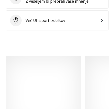
Ocenite izdelek
Z veseljem bi prebrali vaše mnenje
Več Uhlsport izdelkov
Uhlsport