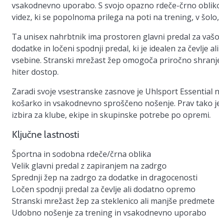
vsakodnevno uporabo. S svojo opazno
rdeče-črno oblik
videz, ki se popolnoma prilega na poti na trening, v šolo,
Ta unisex nahrbtnik ima
prostoren glavni predal
za vaš
dodatke in
ločeni spodnji predal
, ki je idealen za čevlje 
vsebine.
Stranski mrežast žep
omogoča priročno shranjeva
hiter dostop.
Zaradi svoje vsestranske zasnove je Uhlsport Essential n
košarko
in vsakodnevno sproščeno nošenje. Prav tako j
izbira za klube, ekipe in skupinske potrebe po opremi.
Ključne lastnosti
Športna in sodobna rdeče/črna oblika
Velik glavni predal z zapiranjem na zadrgo
Sprednji žep na zadrgo za dodatke in dragocenosti
Ločen spodnji predal za čevlje ali dodatno opremo
Stranski mrežast žep za steklenico ali manjše predmete
Udobno nošenje za trening in vsakodnevno uporabo