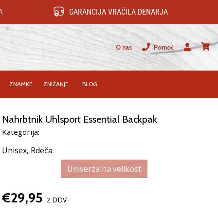
A
GARANCIJA VRAČILA DENARJA
O nas
Pomoč
Uporabnik
košari
ZNAMKE
ZNIŽANJE
BLOG
Nahrbtnik Uhlsport Essential Backpak
Kategorija:
Unisex,
Rdeča
Univerzalna velikost
€29,95
z DDV