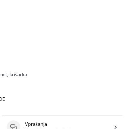
met, košarka
 DE
Vprašanja