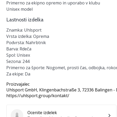
Primerno za ekipno opremo in uporabo v klubu
Unisex model
Lastnosti izdelka
Znamka:
Uhlsport
Vrsta izdelka:
Oprema
Podvrsta:
Nahrbtnik
Barva:
Rdeča
Spol:
Unisex
Sezona:
244
Primerno za športe:
Nogomet, prosti čas, odbojka, roko
Za ekipe:
Da
Proizvajalec
Uhlsport GmbH
, Klingenbachstraße 3, 72336 Balingen -
https://uhlsport.group/kontakt/
Ocenite izdelek