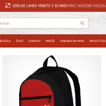
IZDELKE LAHKO VRNETE V 30 DNEH
BREZ NAVEDBE RAZLOG
Iskanje
BLAČILA
ŽOGE
DODATKI
MREŽE
ODBOJKA NA MIVKI
PROSTI ČAS