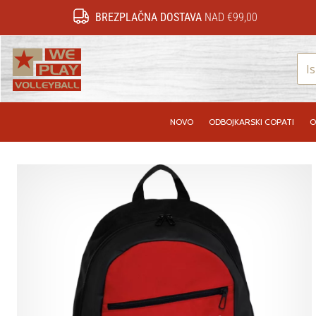
BREZPLAČNA DOSTAVA
NAD €99,00
WePlayVolleyball.si
NOVO
ODBOJKARSKI COPATI
O