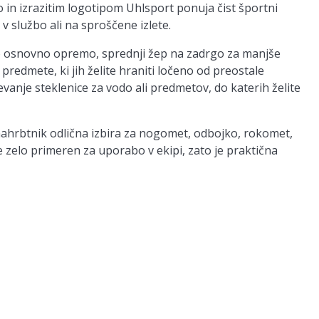
o
in izrazitim logotipom Uhlsport ponuja čist športni
 v službo ali na sproščene izlete.
o osnovno opremo,
sprednji žep na zadrgo
za manjše
ali predmete, ki jih želite hraniti ločeno od preostale
nje steklenice za vodo ali predmetov, do katerih želite
ahrbtnik odlična izbira za
nogomet, odbojko, rokomet,
e zelo primeren za
uporabo v ekipi
, zato je praktična