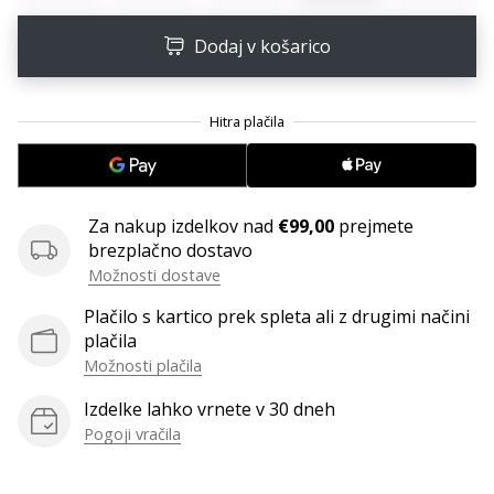
Imate
Dodaj v košarico
svojo
spletno
stran,
blog,
upravljate
Facebook
stran
ali
Za nakup izdelkov nad
€99,00
prejmete
online
brezplačno dostavo
forum?
Možnosti dostave
Začnite
služiti.
Plačilo s kartico prek spleta ali z drugimi načini
Pridružite
plačila
se
Možnosti plačila
našemu…
Izdelke lahko vrnete v 30 dneh
Pogoji vračila
Prikaži