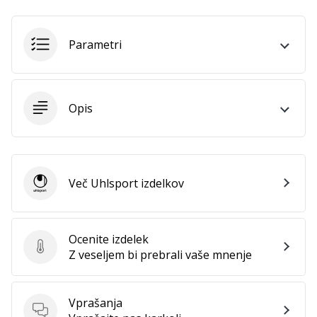
vse
članke
Parametri
Opis
Več Uhlsport izdelkov
Uhlsport
Ocenite izdelek
Ocenite izdelek
Z veseljem bi prebrali vaše mnenje
Vprašanja