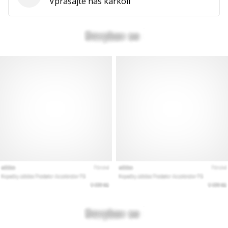
Vprašanja
Vprašajte nas karkoli