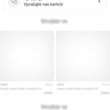
vse
Vprašanja
Vprašajte nas karkoli
članke