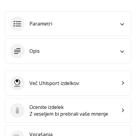
Imate
svojo
spletno
Parametri
stran,
blog,
upravljate
Facebook
Opis
stran
ali
online
forum?
Začnite
Več Uhlsport izdelkov
Uhlsport
služiti.
Pridružite
se
našemu…
Ocenite izdelek
Ocenite izdelek
Z veseljem bi prebrali vaše mnenje
Prikaži
Vprašanja