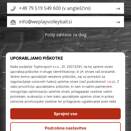
+49 79 519 549 600 (v angleščini)
info@weplayvolleyball.si
Pošlji zahtevo za dvig
O nas
Storitve za stranke
WePlayVolleyball.si