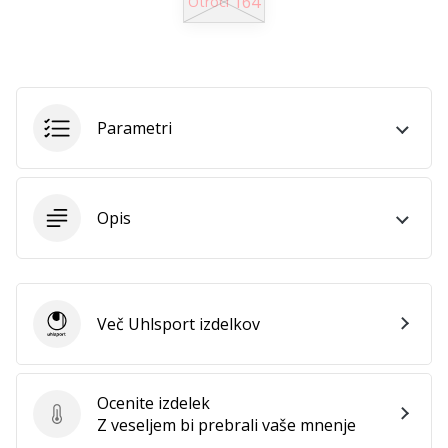
164
Otroci
Imate
svojo
spletno
stran,
blog,
Parametri
upravljate
Facebook
stran
ali
Opis
online
forum?
Začnite
služiti.
Pridružite
Več Uhlsport izdelkov
se
Uhlsport
našemu…
Ocenite izdelek
Ocenite izdelek
Z veseljem bi prebrali vaše mnenje
Prikaži