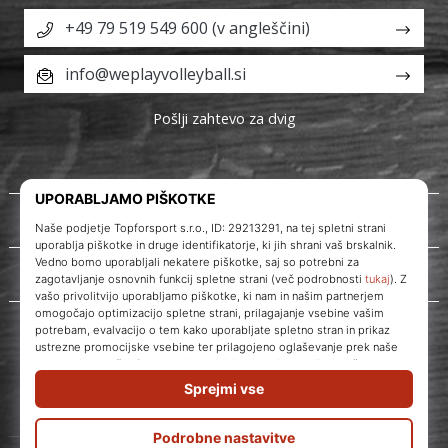
+49 79 519 549 600 (v angleščini)
info@weplayvolleyball.si
Pošlji zahtevo za dvig
O nas
Storitve za stranke
WePlayVolleyball.si