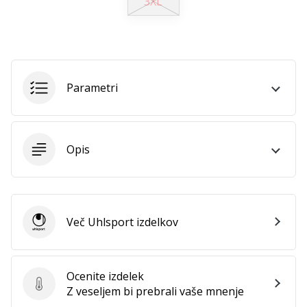
3XL
Imate
svojo
spletno
stran,
blog,
Parametri
upravljate
Facebook
stran
ali
Opis
online
forum?
Začnite
služiti.
Pridružite
Več Uhlsport izdelkov
se
Uhlsport
našemu…
Ocenite izdelek
Ocenite izdelek
Z veseljem bi prebrali vaše mnenje
Prikaži