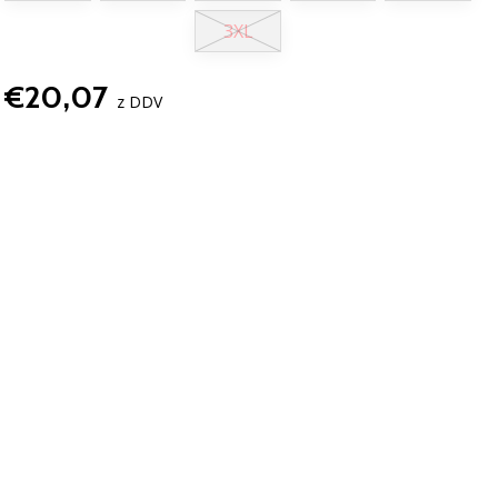
3XL
€20,07
z DDV