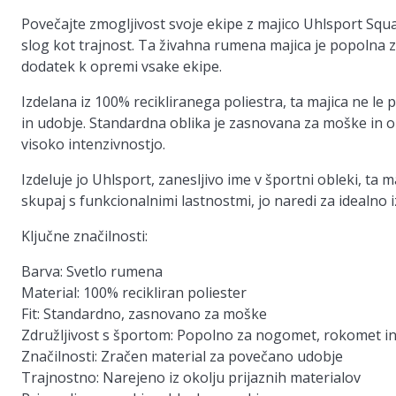
Povečajte zmogljivost svoje ekipe z majico Uhlsport Squ
slog kot trajnost. Ta živahna rumena majica je popolna 
dodatek k opremi vsake ekipe.
Izdelana iz 100% recikliranega poliestra, ta majica ne le
in udobje. Standardna oblika je zasnovana za moške in o
visoko intenzivnostjo.
Izdeluje jo Uhlsport, zanesljivo ime v športni obleki, ta m
skupaj s funkcionalnimi lastnostmi, jo naredi za idealno izb
Ključne značilnosti:
Barva:
Svetlo rumena
Material:
100% recikliran poliester
Fit:
Standardno, zasnovano za moške
Združljivost s športom:
Popolno za nogomet, rokomet in 
Značilnosti:
Zračen material za povečano udobje
Trajnostno:
Narejeno iz okolju prijaznih materialov