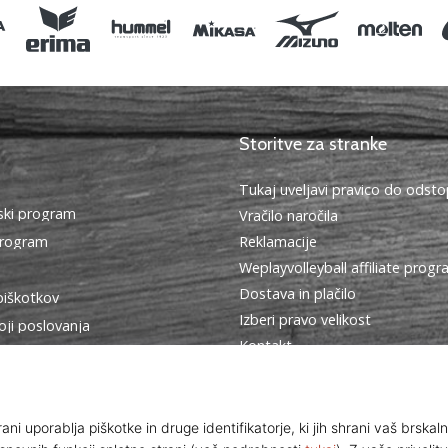
Storitve za stranke
Tukaj uveljavi pravico do ods
ki program
Vračilo naročila
program
Reklamacije
Weplayvolleyball affiliate prog
Dostava in plačilo
piškotkov
Izberi pravo velikost
oji poslovanja
Kontakt
Pogosto zastavljena vprašanja
Politika zasebnosti
Program za ambasadorje