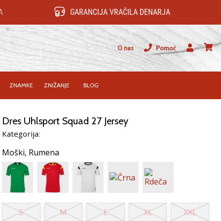
A
GARANCIJA VRAČILA DENARJA
O nas
Pomoč
Uporabnik
košari
ZNAMKE
ZNIŽANJE
BLOG
Dres Uhlsport Squad 27 Jersey
Kategorija:
Moški,
Rumena
S
M
L
XL
XXL