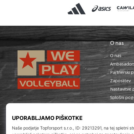
O nas
O nas
Ambasadors
Partnerski 
Zaposlitev
Nastavitve 
Splošni pog
WePlayVolleyball.si