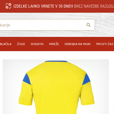
IZDELKE LAHKO VRNETE V 30 DNEH
BREZ NAVEDBE RAZLOG
Iskanje
BLAČILA
ŽOGE
DODATKI
MREŽE
ODBOJKA NA MIVKI
PROSTI ČAS