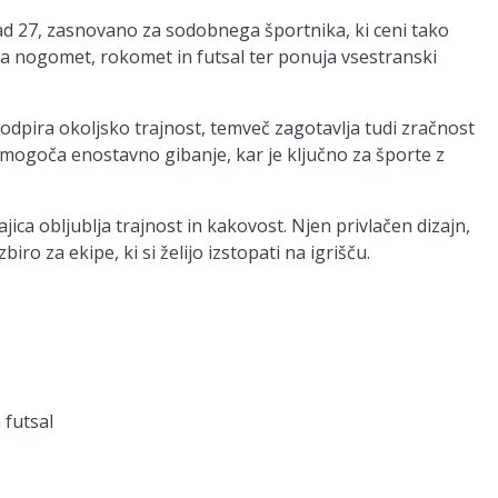
ad 27, zasnovano za sodobnega športnika, ki ceni tako
za nogomet, rokomet in futsal ter ponuja vsestranski
 podpira okoljsko trajnost, temveč zagotavlja tudi zračnost
mogoča enostavno gibanje, kar je ključno za športe z
ajica obljublja trajnost in kakovost. Njen privlačen dizajn,
iro za ekipe, ki si želijo izstopati na igrišču.
futsal