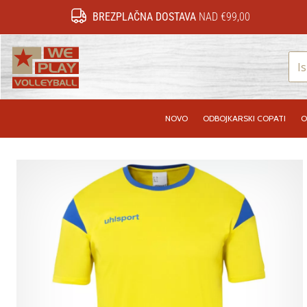
BREZPLAČNA DOSTAVA
NAD €99,00
WePlayVolleyball.si
NOVO
ODBOJKARSKI COPATI
O