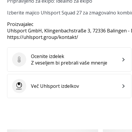
Pripravljeno za ekipo:
Idealno za ekipo
Izberite majico Uhlsport Squad 27 za zmagovalno kombinac
Proizvajalec
Uhlsport GmbH
, Klingenbachstraße 3, 72336 Balingen -
https://uhlsport.group/kontakt/
Ocenite izdelek
Ocenite izdelek
Z veseljem bi prebrali vaše mnenje
Več Uhlsport izdelkov
Uhlsport