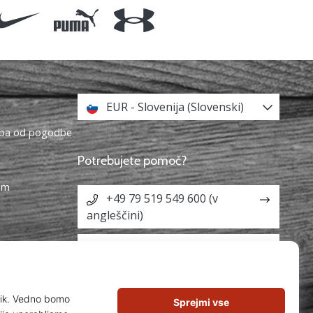
EUR - Slovenija (Slovenski)
topa od pogodbe
Potrebujete pomoč?
ram
+49 79 519 549 600 (v
angleščini)
info@weplayvolleyball.si