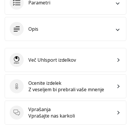
Parametri
Imate
svojo
spletno
stran,
Opis
blog,
upravljate
Facebook
stran
ali
Več Uhlsport izdelkov
Uhlsport
online
forum?
Začnite
Ocenite izdelek
služiti.
Ocenite izdelek
Z veseljem bi prebrali vaše mnenje
Pridružite
se
našemu…
Vprašanja
Vprašanja
Vprašajte nas karkoli
Prikaži