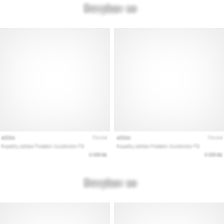
vse
članke