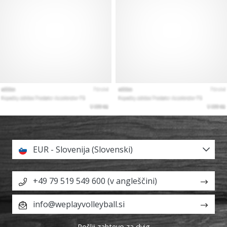
EUR - Slovenija (Slovenski)
+49 79 519 549 600 (v angleščini)
info@weplayvolleyball.si
Pošlji zahtevo za dvig