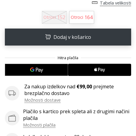
Tabela velikosti
Imate
svojo
152
164
Otroci
Otroci
spletno
stran,
blog,
Dodaj v košarico
upravljate
Facebook
stran
ali
online
forum?
Začnite
Za nakup izdelkov nad
€99,00
prejmete
služiti.
brezplačno dostavo
Pridružite
se
Možnosti dostave
našemu…
Plačilo s kartico prek spleta ali z drugimi načini
plačila
Možnosti plačila
Prikaži