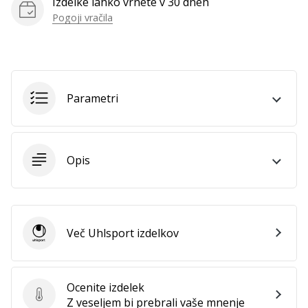
Izdelke lahko vrnete v 30 dneh
vse
Pogoji vračila
članke
Parametri
Opis
Več Uhlsport izdelkov
Uhlsport
Ocenite izdelek
Ocenite izdelek
Z veseljem bi prebrali vaše mnenje