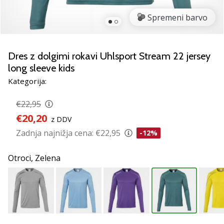
Si
odbojkarski/a
Spremeni barvo
navdušenec/ka,
kot
smo
Dres z dolgimi rokavi Uhlsport Stream 22 jersey
mi?
long sleeve kids
Pridruži
se
Kategorija:
nam
kot
€22,95
brend
€20,20
z DDV
ambasador/ka.
Zadnja najnižja cena:
€22,95
-12%
11. 8. 2022
Otroci,
Zelena
•
2 min. branja
Weplayvolleyball
affiliate
program