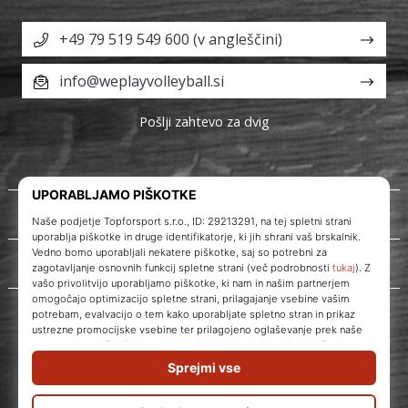
+49 79 519 549 600 (v angleščini)
info@weplayvolleyball.si
Pošlji zahtevo za dvig
O nas
Storitve za stranke
WePlayVolleyball.si