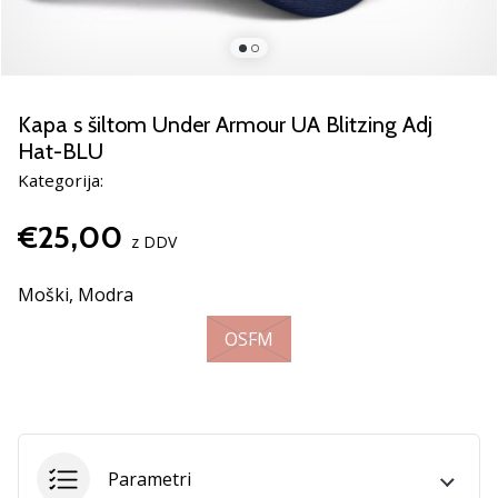
Si
odbojkarski/a
navdušenec/ka,
kot
smo
Kapa s šiltom Under Armour UA Blitzing Adj
mi?
Hat-BLU
Pridruži
se
Kategorija:
nam
kot
€25,00
z DDV
brend
ambasador/ka.
Moški,
Modra
OSFM
11. 8. 2022
•
2 min. branja
Weplayvolleyball
affiliate
Parametri
program