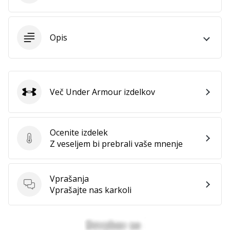
Imate
svojo
spletno
Opis
stran,
blog,
upravljate
Facebook
stran
Več Under Armour izdelkov
Under Armour
ali
online
forum?
Ocenite izdelek
Začnite
Ocenite izdelek
Z veseljem bi prebrali vaše mnenje
služiti.
Pridružite
se
Vprašanja
našemu…
Vprašanja
Vprašajte nas karkoli
Prikaži