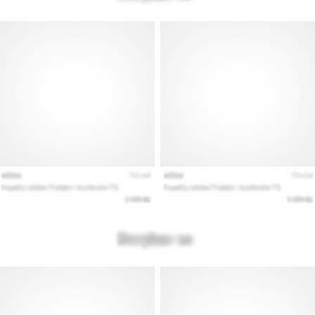
vse
članke