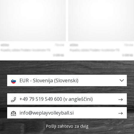
EUR - Slovenija (Slovenski)
+49 79 519 549 600 (v angleščini)
info@weplayvolleyball.si
Pošlji zahtevo za dvig