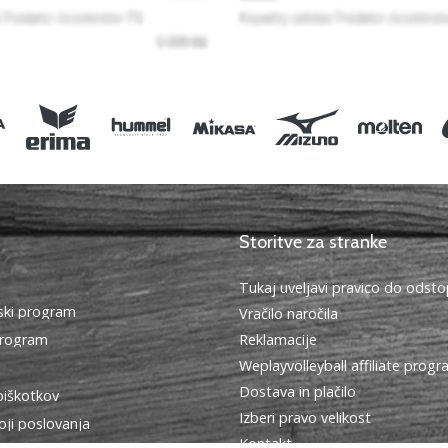
Storitve za stranke
Tukaj uveljavi pravico do ods
ki program
Vračilo naročila
program
Reklamacije
Weplayvolleyball affiliate prog
Dostava in plačilo
piškotkov
Izberi pravo velikost
oji poslovanja
Kontakt