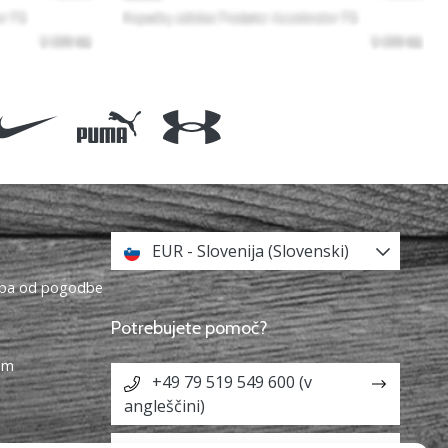
EUR - Slovenija (Slovenski)
topa od pogodbe
Potrebujete pomoč?
ram
+49 79 519 549 600 (v
angleščini)