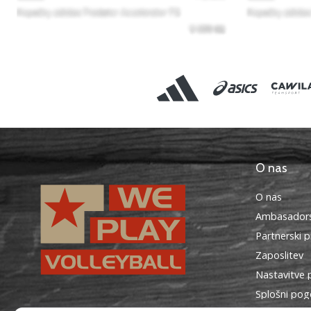
O nas
O nas
Ambasadors
Partnerski 
Zaposlitev
Nastavitve 
Splošni pog
WePlayVolleyball.si