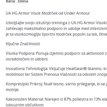
Barva:
Zelena
UA HG Armor Visok Modrček od Under Armour
Izboljšajte svojo izkušnjo treninga z UA HG Armor Viso
zahtevajo maksimalno podporo in udobje med intenzivnim
je ta visokozmogljiv športni modrček popoln za tek, fitne
Ključne Značilnosti:
Visoka Podpora
: Ponuja izjemno podporo za aktivnosti z
osredotočeni in udobni.
Inovativna Tehnologija
: Vključuje HeatGear® tkanino, ki
mobilnost ter Sistem Prenosa Vlažnosti za odvzem znoja
Kompresijski Prikroj
: Nudi tesno, varno prileganje, ki se
motnje.
Kakovosten Material
: Narejen iz 87% poliestra in 13% e
luksuznim občutkom.