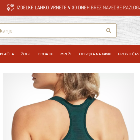
IZDELKE LAHKO VRNETE V 30 DNEH
BREZ NAVEDBE RAZLOG
Iskanje
BLAČILA
ŽOGE
DODATKI
MREŽE
ODBOJKA NA MIVKI
PROSTI ČAS