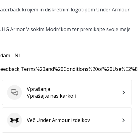
nim racerback krojem in diskretnim logotipom Under Armour
UA HG Armor Visokim Modrčkom ter premikajte svoje meje
rdam - NL
0feedback,Terms%20and%20Conditions%20of%20Use%E2%
Vprašanja
Vprašanja
Vprašajte nas karkoli
Več Under Armour izdelkov
Under Armour