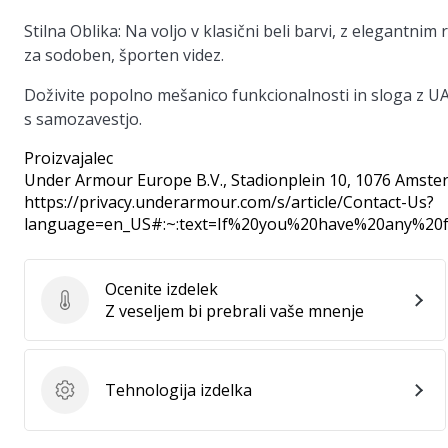
Stilna Oblika
: Na voljo v klasični beli barvi, z elegant
za sodoben, športen videz.
Doživite popolno mešanico funkcionalnosti in sloga z 
s samozavestjo.
Proizvajalec
Under Armour Europe B.V.
, Stadionplein 10, 1076 Amste
https://privacy.underarmour.com/s/article/Contact-Us?
language=en_US#:~:text=If%20you%20have%20any%2
Ocenite izdelek
Ocenite izdelek
Z veseljem bi prebrali vaše mnenje
Tehnologija izdelka
Tehnologija izdelka