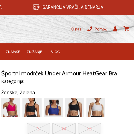
A
GARANCIJA VRAČILA DENARJA
O nas
Pomoč
Uporabnik
košari
ZNAMKE
ZNIŽANJE
BLOG
Športni modrček Under Armour HeatGear Bra
Kategorija:
Ženske,
Zelena
S
M
XS