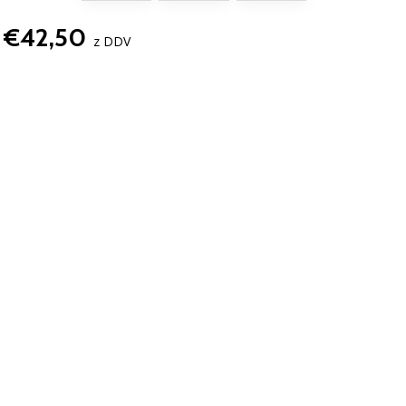
€42,50
z DDV