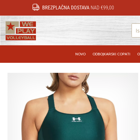
BREZPLAČNA DOSTAVA
NAD €99,00
WePlayVolleyball.si
NOVO
ODBOJKARSKI COPATI
O