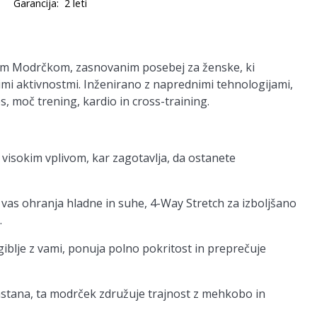
Garancija:
2 leti
kim Modrčkom, zasnovanim posebej za ženske, ki
i aktivnostmi. Inženirano z naprednimi tehnologijami,
s, moč trening, kardio in cross-training.
 visokim vplivom, kar zagotavlja, da ostanete
 vas ohranja hladne in suhe, 4-Way Stretch za izboljšano
.
 giblje z vami, ponuja polno pokritost in preprečuje
lastana, ta modrček združuje trajnost z mehkobo in