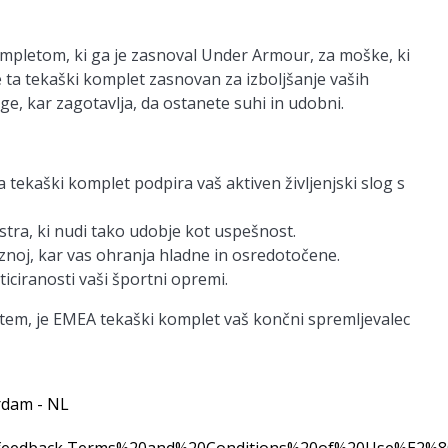
mpletom, ki ga je zasnoval Under Armour, za moške, ki
 je ta tekaški komplet zasnovan za izboljšanje vaših
e, kar zagotavlja, da ostanete suhi in udobni.
 tekaški komplet podpira vaš aktiven življenjski slog s
stra, ki nudi tako udobje kot uspešnost.
znoj, kar vas ohranja hladne in osredotočene.
ticiranosti vaši športni opremi.
rostem, je EMEA tekaški komplet vaš končni spremljevalec
rdam - NL