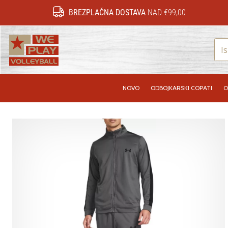
BREZPLAČNA DOSTAVA
NAD €99,00
WePlayVolleyball.si
NOVO
ODBOJKARSKI COPATI
O