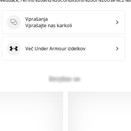
0feedback,Terms%20and%20Conditions%20of%20Use%E2%
Vprašanja
Vprašanja
Vprašajte nas karkoli
Več Under Armour izdelkov
Under Armour