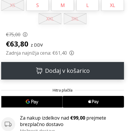
XS
S
M
L
XL
XXL
3XL
€75,00
€63,80
z DDV
Zadnja najnižja cena:
€61,40
Dodaj v košarico
Za nakup izdelkov nad
€99,00
prejmete
brezplačno dostavo
Možnosti dostave