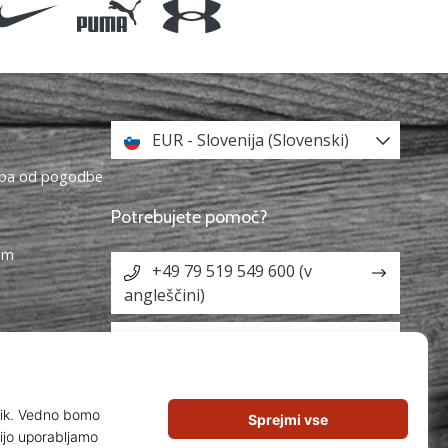
EUR - Slovenija (Slovenski)
topa od pogodbe
Potrebujete pomoč?
ram
+49 79 519 549 600 (v
angleščini)
info@weplayvolleyball.si