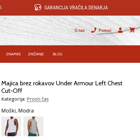
A
GARANCIJA VRAČILA DENARJA
O nas
Pomoč
Uporabnik
košari
ZNAMKE
ZNIŽANJE
BLOG
Majica brez rokavov Under Armour Left Chest
Cut-Off
Kategorija:
Prosti čas
Moški,
Modra