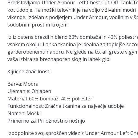
Predstavljamo Under Armour Left Chest Cut-Off Tank To
kot udobje. Ta moški telovnik je na voljo v živahni modri
vikende. Izdelan s podjetjem Under Armour, vodilnim v š
sodobnim prostim krojem.
Iz iz ostens brezdi h blend 60% bombaža in 40% poliestra,
vsakem okolju. Lahka tkanina je idealna za toplejše sez
garderobenemu naboru. Ne glede na to, ali greste v gym 
vaša izbira za breznaporen slog in lahek gib.
Ključne značilnosti:
Barva: Modra
Ujemanje: Ohlapen
Material: 60% bombaž, 40% poliester
Funkcionalnost: Zračna tkanina za največje udobje
Namen: Moški
Primerno za: Priložnostno nošnjo
Izpopolnite svoj sproščen videz z Under Armour Left Che