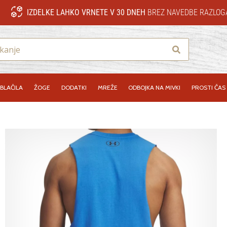
IZDELKE LAHKO VRNETE V 30 DNEH
BREZ NAVEDBE RAZLOG
Iskanje
BLAČILA
ŽOGE
DODATKI
MREŽE
ODBOJKA NA MIVKI
PROSTI ČAS