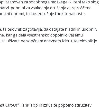
p, zasnovan za sodobnega moškega, ki ceni tako slog
 barvi, popolni za vsakdanja druženja ali sproščene
portni opremi, ta kos združuje funkcionalnost z
 ta telovnik zagotavlja, da ostajate hladni in udobni v
one, kar ga dela vsestransko dopolnilo vašemu
ali uživate na sončnem dnevnem izletu, ta telovnik je
st Cut-Off Tank Top in izkusite popolno združitev