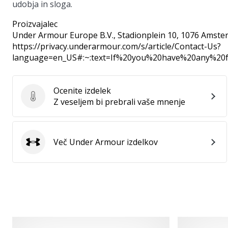
udobja in sloga.
Proizvajalec
Under Armour Europe B.V.
, Stadionplein 10, 1076 Amste
https://privacy.underarmour.com/s/article/Contact-Us?
language=en_US#:~:text=If%20you%20have%20any%2
Ocenite izdelek
Ocenite izdelek
Z veseljem bi prebrali vaše mnenje
Več Under Armour izdelkov
Under Armour