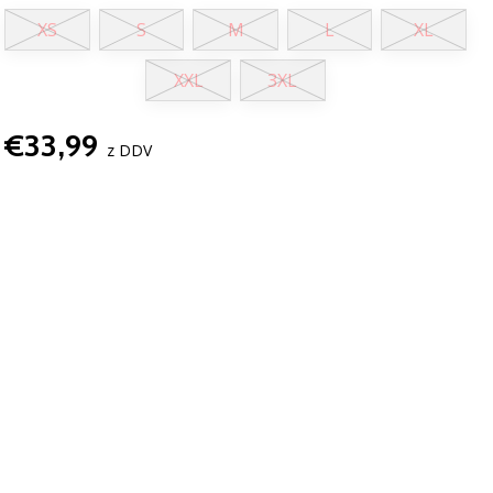
XS
S
M
L
XL
XXL
3XL
€33,99
z DDV