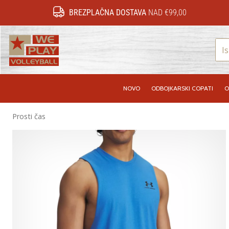
BREZPLAČNA DOSTAVA
NAD €99,00
WePlayVolleyball.si
NOVO
ODBOJKARSKI COPATI
O
Prosti čas