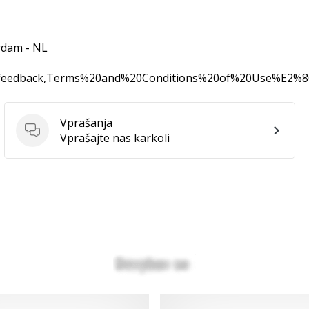
rdam - NL
0feedback,Terms%20and%20Conditions%20of%20Use%E2%
Vprašanja
Vprašanja
Vprašajte nas karkoli