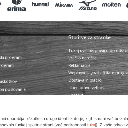
Storitve za stranke
Tukaj uveljavi pravico do ods
ki program
Vračilo naročila
program
Reklamacije
Weplayvolleyball affiliate prog
Dostava in plačilo
piškotkov
Izberi pravo velikost
oji poslovanja
Kontakt
Pogosto zastavljena vprašanja
Politika zasebnosti
Program za ambasadorje