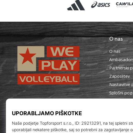
O nas
O nas
Ambasadors
Partnerski 
Zaposlitev
Nastavitve 
Splošni pog
WePlayVolleyball.si