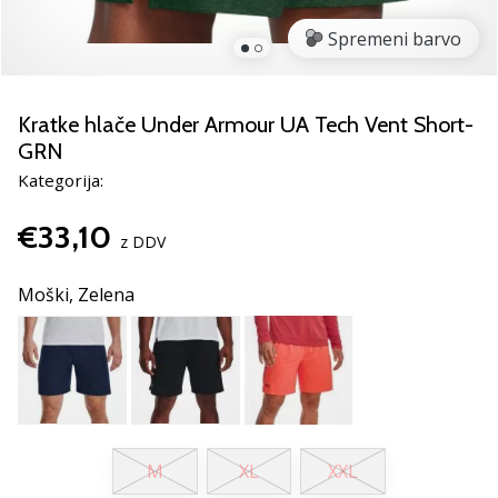
Si
odbojkarski/a
Spremeni barvo
navdušenec/ka,
kot
smo
Kratke hlače Under Armour UA Tech Vent Short-
mi?
GRN
Pridruži
se
Kategorija:
nam
kot
€33,10
z DDV
brend
ambasador/ka.
Moški,
Zelena
11. 8. 2022
•
2 min. branja
Weplayvolleyball
affiliate
M
XL
XXL
program