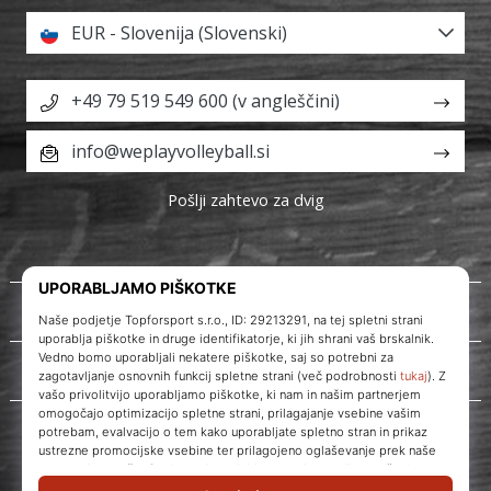
EUR - Slovenija (Slovenski)
+49 79 519 549 600 (v angleščini)
info@weplayvolleyball.si
Pošlji zahtevo za dvig
O nas
Storitve za stranke