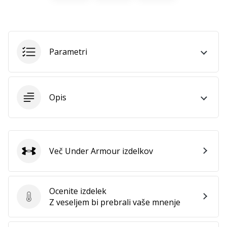
Imate
svojo
spletno
stran,
Parametri
blog,
upravljate
Facebook
stran
Opis
ali
online
forum?
Začnite
služiti.
Več Under Armour izdelkov
Pridružite
Under Armour
se
našemu…
Ocenite izdelek
Ocenite izdelek
Z veseljem bi prebrali vaše mnenje
Prikaži