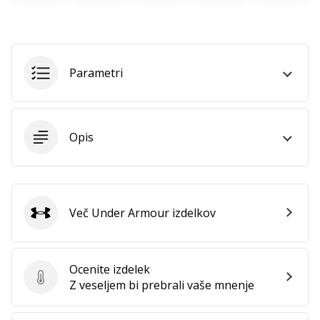
Imate
svojo
spletno
stran,
Parametri
blog,
upravljate
Facebook
stran
Opis
ali
online
forum?
Začnite
služiti.
Več Under Armour izdelkov
Pridružite
Under Armour
se
našemu…
Ocenite izdelek
Ocenite izdelek
Z veseljem bi prebrali vaše mnenje
Prikaži