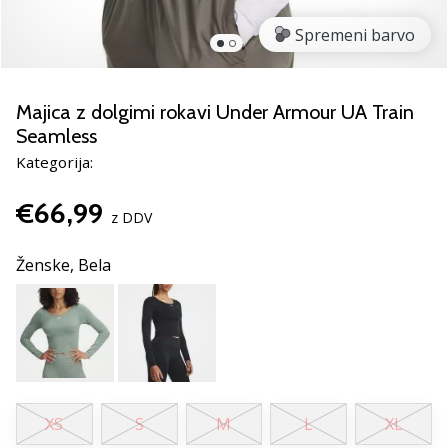
Si
odbojkarski/a
Spremeni barvo
navdušenec/ka,
kot
smo
Majica z dolgimi rokavi Under Armour UA Train
mi?
Seamless
Pridruži
se
Kategorija:
nam
kot
€66,99
z DDV
brend
ambasador/ka.
Ženske,
Bela
11. 8. 2022
•
2 min. branja
Weplayvolleyball
affiliate
XS
S
M
L
XL
program