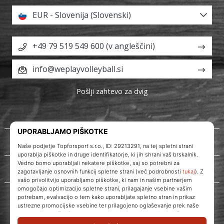
EUR - Slovenija (Slovenski)
+49 79 519 549 600 (v angleščini)
info@weplayvolleyball.si
Pošlji zahtevo za dvig
O nas
Storitve za stranke