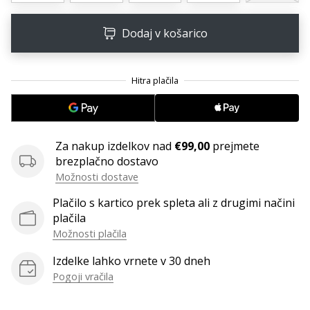
Imate
svojo
Dodaj v košarico
spletno
stran,
blog,
upravljate
Facebook
stran
ali
Za nakup izdelkov nad
€99,00
prejmete
online
brezplačno dostavo
forum?
Možnosti dostave
Začnite
služiti.
Plačilo s kartico prek spleta ali z drugimi načini
Pridružite
plačila
se
Možnosti plačila
našemu…
Izdelke lahko vrnete v 30 dneh
Pogoji vračila
Prikaži