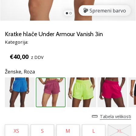
Si
odbojkarski/a
Spremeni barvo
navdušenec/ka,
kot
smo
Kratke hlače Under Armour Vanish 3in
mi?
Pridruži
Kategorija:
se
nam
€40,00
z DDV
kot
brend
Ženske,
Roza
ambasador/ka.
11. 8. 2022
•
2 min. branja
Tabela velikosti
Weplayvolleyball
affiliate
XS
S
M
L
XL
program