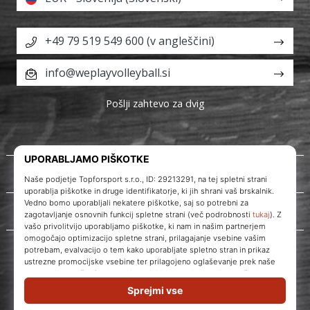
+49 79 519 549 600 (v angleščini)
info@weplayvolleyball.si
Pošlji zahtevo za dvig
O nas
Storitve za stranke