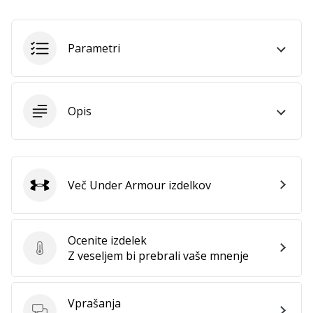
vse
članke
Parametri
Opis
Več Under Armour izdelkov
Under Armour
Ocenite izdelek
Ocenite izdelek
Z veseljem bi prebrali vaše mnenje
Vprašanja