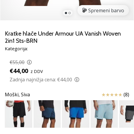
Si
odbojkarski/a
Spremeni barvo
navdušenec/ka,
kot
smo
Kratke hlače Under Armour UA Vanish Woven
mi?
2in1 Sts-BRN
Pridruži
se
Kategorija:
nam
kot
€55,00
brend
€44,00
z DDV
ambasador/ka.
Zadnja najnižja cena:
€44,00
11. 8. 2022
Ocena izdelka
Moški,
Siva
(8)
•
2 min. branja
Weplayvolleyball
affiliate
program