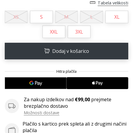
Tabela velikosti
Imate
svojo
XS
S
M
L
XL
spletno
stran,
XXL
3XL
blog,
upravljate
Facebook
Dodaj v košarico
stran
ali
online
forum?
Začnite
služiti.
Pridružite
se
Za nakup izdelkov nad
€99,00
prejmete
našemu…
brezplačno dostavo
Možnosti dostave
Plačilo s kartico prek spleta ali z drugimi načini
Prikaži
plačila