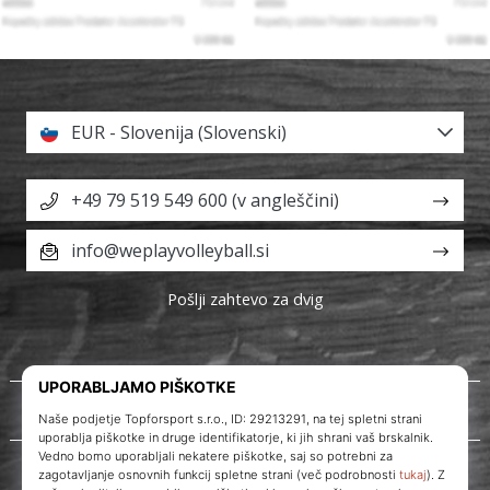
EUR - Slovenija (Slovenski)
+49 79 519 549 600 (v angleščini)
info@weplayvolleyball.si
Pošlji zahtevo za dvig
O nas
Storitve za stranke