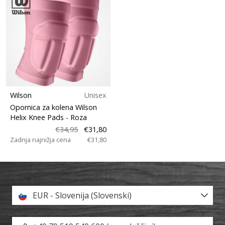
Wilson
Unisex
Opornica za kolena Wilson
Helix Knee Pads
- Roza
€34,95
€31,80
Zadnja najnižja cena
€31,80
EUR - Slovenija (Slovenski)