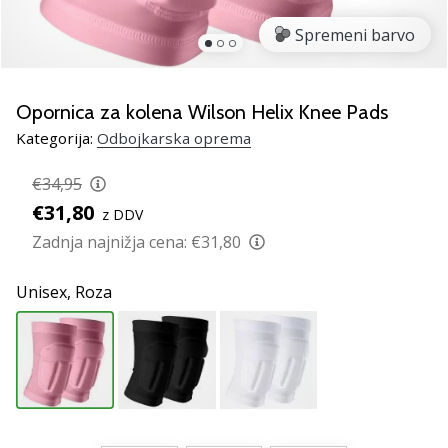
Si
odbojkarski/a
Spremeni barvo
navdušenec/ka,
kot
smo
Opornica za kolena Wilson Helix Knee Pads
mi?
Pridruži
Kategorija:
Odbojkarska oprema
se
nam
€34,95
kot
€31,80
z DDV
brend
Zadnja najnižja cena:
€31,80
ambasador/ka.
Unisex,
Roza
11. 8. 2022
•
2 min. branja
Weplayvolleyball
affiliate
program