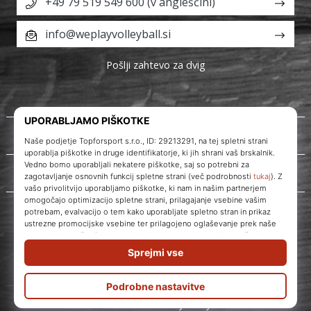
+49 79 519 549 600 (v angleščini)
info@weplayvolleyball.si
Pošlji zahtevo za dvig
O nas
Storitve za stranke
WePlayVolleyball.si
© 2010 – 2026
WePlayVolleyball.si