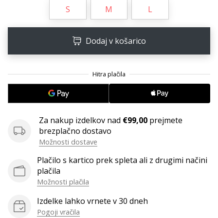
S
M
L
Imate
svojo
spletno
Dodaj v košarico
stran,
blog,
upravljate
Facebook
stran
ali
online
forum?
Za nakup izdelkov nad
€99,00
prejmete
Začnite
brezplačno dostavo
služiti.
Možnosti dostave
Pridružite
Plačilo s kartico prek spleta ali z drugimi načini
se
plačila
našemu…
Možnosti plačila
Izdelke lahko vrnete v 30 dneh
Prikaži
Pogoji vračila