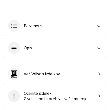
vse
članke
Parametri
Opis
Več Wilson izdelkov
Wilson
Ocenite izdelek
Ocenite izdelek
Z veseljem bi prebrali vaše mnenje