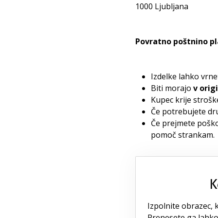
1000 Ljubljana
Povratno poštnino p
Izdelke lahko vrne
Biti morajo
v orig
Kupec krije strošk
Če potrebujete dru
Če prejmete poškod
pomoč strankam.
K
Izpolnite obrazec, ki
Prenesete ga lahko 