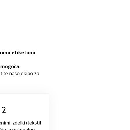
alnimi etiketami
.
i mogoča
.
tite našo ekipo za
 2
imi izdelki (tekstil
žite v originalno