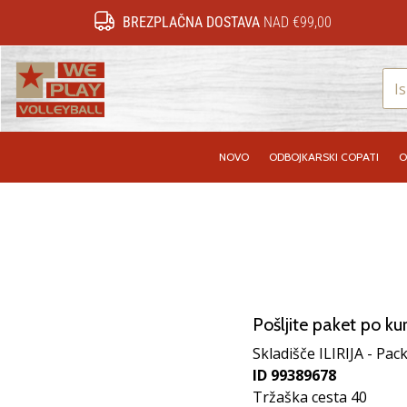
BREZPLAČNA DOSTAVA
NAD €99,00
WePlayVolleyball.si
NOVO
ODBOJKARSKI COPATI
O
Pošljite paket po kur
Skladišče ILIRIJA - Pack
ID 99389678
Tržaška cesta 40