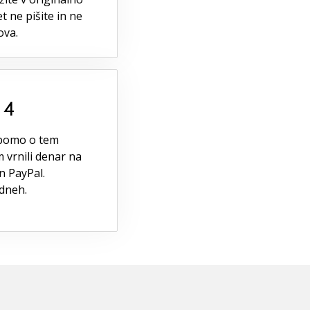
 ne pišite in ne
ova.
 4
 bomo o tem
m vrnili denar na
n PayPal.
 dneh.