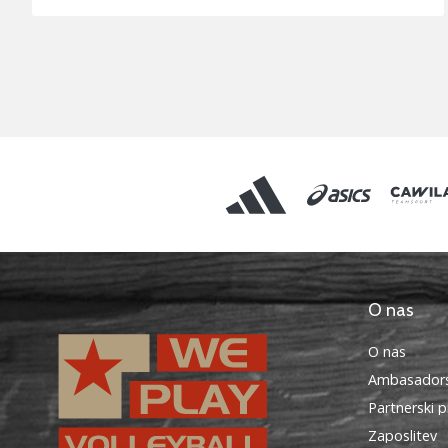
O nas
O nas
Ambasadors
Partnerski 
Zaposlitev