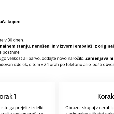
lača kupec
te v 30 dneh.
inalnem stanju, nenošeni in v izvorni embalaži z origin
e poštnine.
go velikost ali barvo, oddajte novo naročilo.
Zamenjava n
ovan izdelek, o tem v 24 urah po telefonu ali e-pošti obves
orak 1
Korak
 ste ga prejeli z izdelki.
Obrazec skupaj z nerabljen
tudi v svojem profilu v
z originalno etiketo) polo