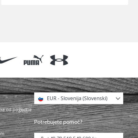
EUR - Slovenija (Slovenski)
topa od pogodbe
Potrebujete pomoč?
ram