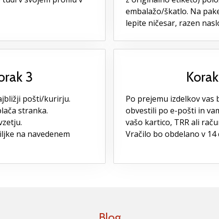
embalažo/škatlo. Na paket
lepite ničesar, razen nasl
orak 3
Korak
bližji pošti/kurirju.
Po prejemu izdelkov vas
plača stranka.
obvestili po e-pošti in va
vzetju.
vašo kartico, TRR ali raču
iljke na navedenem
Vračilo bo obdelano v 14
Blog