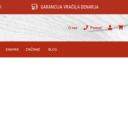
A
GARANCIJA VRAČILA DENARJA
O nas
Pomoč
Uporabnik
košari
ZNAMKE
ZNIŽANJE
BLOG