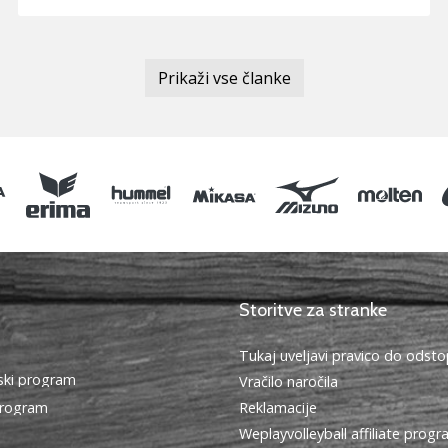
Prikaži vse članke
Storitve za stranke
Tukaj uveljavi pravico do ods
ki program
Vračilo naročila
program
Reklamacije
Weplayvolleyball affiliate prog