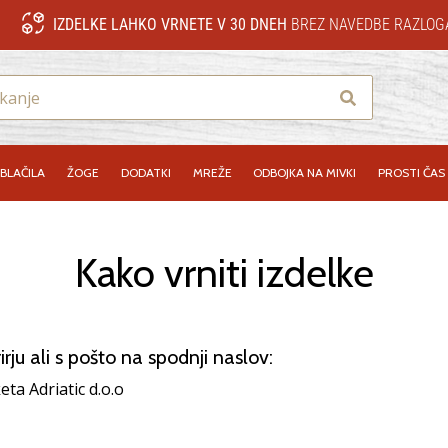
IZDELKE LAHKO VRNETE V 30 DNEH
BREZ NAVEDBE RAZLOG
Iskanje
BLAČILA
ŽOGE
DODATKI
MREŽE
ODBOJKA NA MIVKI
PROSTI ČAS
Kako vrniti izdelke
irju ali s pošto na spodnji naslov:
eta Adriatic d.o.o