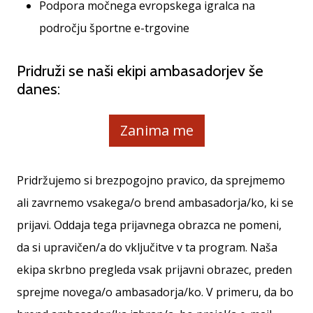
Podpora močnega evropskega igralca na
vse
članke
področju športne e-trgovine
Pridruži se naši ekipi ambasadorjev še
danes:
Zanima me
Pridržujemo si brezpogojno pravico, da sprejmemo
ali zavrnemo vsakega/o brend ambasadorja/ko, ki se
prijavi. Oddaja tega prijavnega obrazca ne pomeni,
da si upravičen/a do vključitve v ta program. Naša
ekipa skrbno pregleda vsak prijavni obrazec, preden
sprejme novega/o ambasadorja/ko. V primeru, da bo