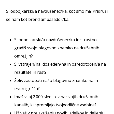
Si
odbojkarski/a
Si odbojkarski/a navdušenec/ka, kot smo mi? Pridruži
navdušenec/ka,
kot
se nam kot brend ambasador/ka.
smo
mi?
Pridruži
Si odbojkarski/a navdušenec/ka in strastno
se
nam
gradiš svojo blagovno znamko na družabnih
kot
omrežjih?
brend
ambasador/ka.
Si vztrajen/na, dosleden/na in osredotočen/a na
rezultate in rast?
11. 8. 2022
Želiš zastopati našo blagovno znamko na in
•
izven igrišča?
2 min. branja
Imaš vsaj 2.000 sledilcev na svojih družabnih
Weplayvolleyball
kanalih, ki spremljajo tvojeodlične vsebine?
affiliate
program
Uživaš v preizkušanju novih izdelkov in deljenju