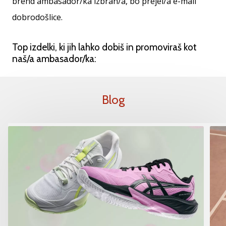
brend ambasador/ka izbran/a, bo prejel/a e-mail
dobrodošlice.
Top izdelki, ki jih lahko dobiš in promoviraš kot
naš/a ambasador/ka:
Blog