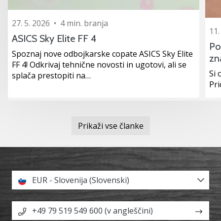
27. 5. 2026
•
4 min. branja
11.
ASICS Sky Elite FF 4
Po
Spoznaj nove odbojkarske copate ASICS Sky Elite
zn
FF 4! Odkrivaj tehnične novosti in ugotovi, ali se
Si 
splača prestopiti na…
Pr
Prikaži vse članke
EUR - Slovenija (Slovenski)
+49 79 519 549 600 (v angleščini)