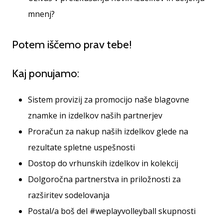
Imate
mnenj?
svojo
spletno
Potem iščemo prav tebe!
stran,
blog,
upravljate
Kaj ponujamo:
Facebook
stran
ali
Sistem provizij za promocijo naše blagovne
online
znamke in izdelkov naših partnerjev
forum?
Začnite
Proračun za nakup naših izdelkov glede na
služiti.
rezultate spletne uspešnosti
Pridružite
Dostop do vrhunskih izdelkov in kolekcij
se
našemu…
Dolgoročna partnerstva in priložnosti za
razširitev sodelovanja
Postal/a boš del #weplayvolleyball skupnosti
Prikaži