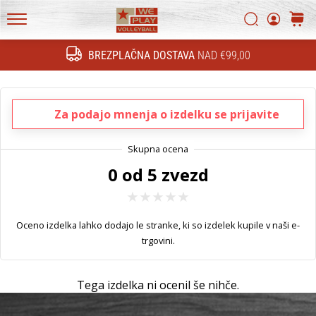
tehnične
novosti
Iskanje
košari
in
WePlayVolleyball.si
ugotovi,
BREZPLAČNA DOSTAVA
NAD €99,00
Iskanje
ali
se
splača
Za podajo mnenja o izdelku se prijavite
prestopiti
na…
0 od 5 zvezd
11. 8. 2022
•
2 min. branja
Oceno izdelka lahko dodajo le stranke, ki so izdelek kupile v naši e-
Postani
trgovini.
ambasador/ka
naše
odbojkarske
Tega izdelka ni ocenil še nihče.
znamke