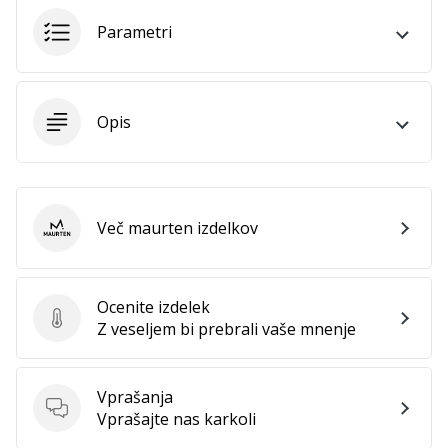
vse
Parametri
članke
Opis
Več maurten izdelkov
maurten
Ocenite izdelek
Ocenite izdelek
Z veseljem bi prebrali vaše mnenje
Vprašanja
Vprašanja
Vprašajte nas karkoli