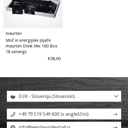
maurten
Moč in energijske pijače
maurten Drink Mix 160 Box
18 servings
€38,00
EUR - Slovenija (Slovenski)
+49 79 519 549 600 (v angleščini)
info@weplayvolleyball.si