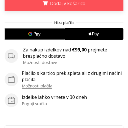
Dodaj v košarico
Imate
svojo
spletno
.
.
.
stran,
blog,
upravljate
Facebook
Za nakup izdelkov nad
€99,00
prejmete
stran
brezplačno dostavo
ali
online
Možnosti dostave
forum?
Plačilo s kartico prek spleta ali z drugimi načini
Začnite
plačila
služiti.
Možnosti plačila
Pridružite
se
Izdelke lahko vrnete v 30 dneh
našemu…
Pogoji vračila
Prikaži