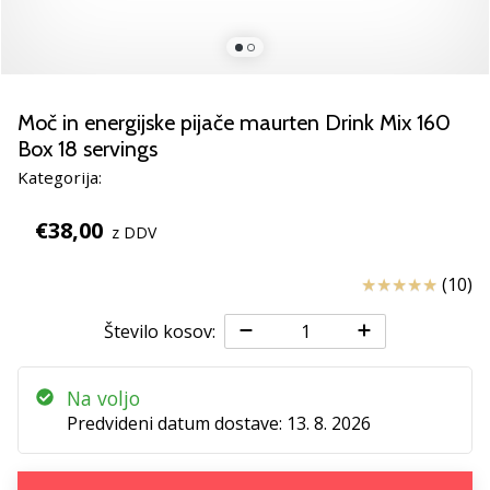
Si
odbojkarski/a
navdušenec/ka,
kot
smo
Moč in energijske pijače maurten Drink Mix 160
mi?
Box 18 servings
Pridruži
se
Kategorija:
nam
kot
€38,00
z DDV
brend
ambasador/ka.
Ocena izdelka
(10)
Število kosov:
11. 8. 2022
•
2 min. branja
Na voljo
Predvideni datum dostave:
13. 8. 2026
Weplayvolleyball
affiliate
program