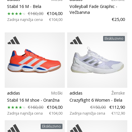
Stabil 16 M
- Bela
Volleyball Fade Graphic
-
Večbarvna
€160,00
€104,00
€25,00
Zadnja najnižja cena
€104,00
Ekskluzivno
adidas
Moški
adidas
Ženske
Stabil 16 M shoe
- Oranžna
Crazyflight 6 Women
- Bela
€160,00
€104,00
€150,00
€112,90
Zadnja najnižja cena
€104,00
Zadnja najnižja cena
€112,90
Ekskluzivno