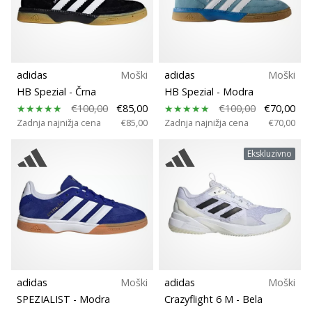
Velikost
Si
odbojkarski/a
navdušenec/ka,
Teamsales
kot
smo
adidas
Moški
adidas
Moški
mi?
Podpora nedrčka
HB Spezial
- Črna
HB Spezial
- Modra
Pridruži
€100,00
€85,00
€100,00
€70,00
se
Carbon
Zadnja najnižja cena
€85,00
Zadnja najnižja cena
€70,00
nam
kot
Ekskluzivno
brend
Kolekcija
ambasador/ka.
Udobje in amortizacija
11. 8. 2022
•
Disciplina
2 min. branja
Weplayvolleyball
adidas
Moški
adidas
Moški
Padec (mm)
affiliate
SPEZIALIST
- Modra
Crazyflight 6 M
- Bela
program