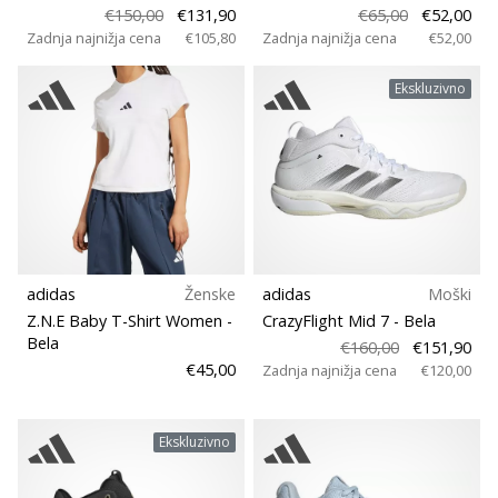
€150,00
€131,90
€65,00
€52,00
Zadnja najnižja cena
€105,80
Zadnja najnižja cena
€52,00
Ekskluzivno
adidas
Ženske
adidas
Moški
Z.N.E Baby T-Shirt Women
-
CrazyFlight Mid 7
- Bela
Bela
€160,00
€151,90
€45,00
Zadnja najnižja cena
€120,00
Ekskluzivno