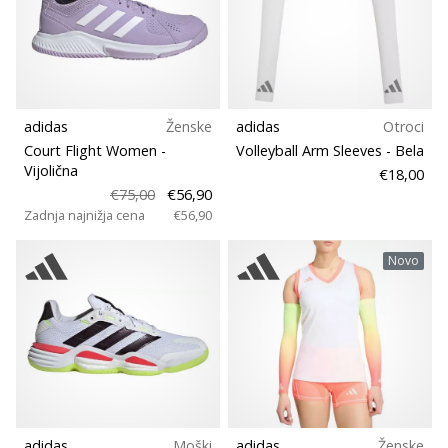
vse
članke
Šport
Trajnostno
adidas
Ženske
adidas
Otroci
Tehnologija
Court Flight Women
-
Volleyball Arm Sleeves
- Bela
Vijolična
€18,00
€75,00
€56,90
Teren
Zadnja najnižja cena
€56,90
Novo
Trail
Vrsta teka
Vrsta čevljev
Teža (g)
adidas
Moški
adidas
Ženske