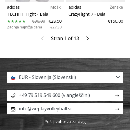
adidas
Moški
adidas
Ženske
TECHFIT Tight
- Bela
CrazyFlight 7
- Bela
€30,00
€28,50
€150,00
Zadnja najnižja cena
€27,30
Nazaj
Naprej
Stran 1 of 13
EUR - Slovenija (Slovenski)
+49 79 519 549 600 (v angleščini)
info@weplayvolleyball.si
Pošlji zahtevo za dvig