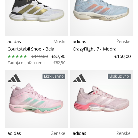
adidas
Moški
adidas
Ženske
Courtstabil Shoe
- Bela
CrazyFlight 7
- Modra
€110,00
€87,90
€150,00
Zadnja najnižja cena
€82,50
Ekskluzivno
Ekskluzivno
adidas
Ženske
adidas
Ženske