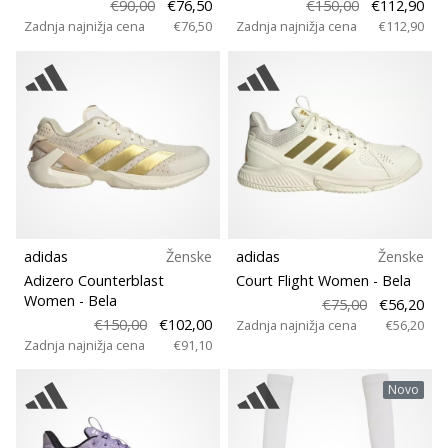
€90,00
€76,50
€150,00
€112,90
Kroj
Imate
Zadnja najnižja cena
€76,50
Zadnja najnižja cena
€112,90
svojo
spletno
Značilnosti
stran,
blog,
upravljate
Model
Facebook
stran
Igralec
ali
online
forum?
Igrišče
adidas
Ženske
adidas
Ženske
Začnite
Adizero Counterblast
Court Flight Women
- Bela
služiti.
Women
- Bela
€75,00
€56,20
Pridružite
Pozicija
€150,00
€102,00
Zadnja najnižja cena
€56,20
se
Zadnja najnižja cena
€91,10
našemu…
Letni čas
Novo
Širina čevlja
Prikaži