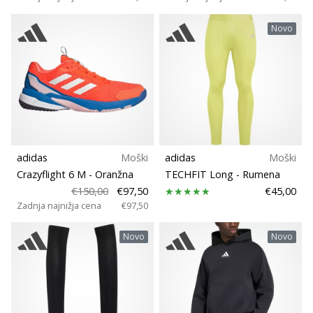
Novo
adidas
Moški
adidas
Moški
Crazyflight 6 M
- Oranžna
TECHFIT Long
- Rumena
€150,00
€97,50
€45,00
Zadnja najnižja cena
€97,50
Novo
Novo