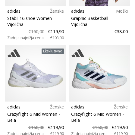
adidas
Ženske
adidas
Moški
Stabil 16 shoe Women
-
Graphic Basketball
-
Vijolična
Vijolična
€160,00
€119,90
€38,00
Zadnja najnižja cena
€103,90
Ekskluzivno
adidas
Ženske
adidas
Ženske
Crazyflight 6 Mid Women
-
Crazyflight 6 Mid Women
-
Bela
Bela
€160,00
€119,90
€160,00
€119,90
Zadnja najnižja cena
€119,90
Zadnja najnižja cena
€119,90