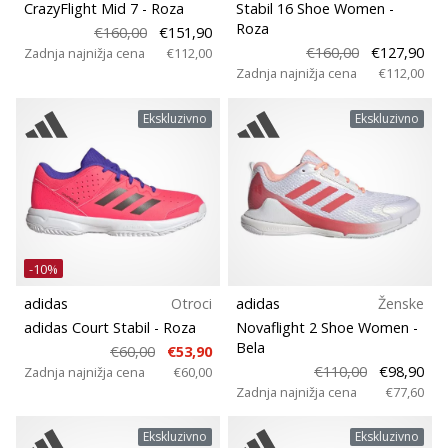
CrazyFlight Mid 7
- Roza
Stabil 16 Shoe Women
-
Roza
€160,00
€151,90
€160,00
€127,90
Zadnja najnižja cena
€112,00
Zadnja najnižja cena
€112,00
Ekskluzivno
Ekskluzivno
-10%
adidas
Otroci
adidas
Ženske
adidas Court Stabil
- Roza
Novaflight 2 Shoe Women
-
Bela
€60,00
€53,90
€110,00
€98,90
Zadnja najnižja cena
€60,00
Zadnja najnižja cena
€77,60
Ekskluzivno
Ekskluzivno