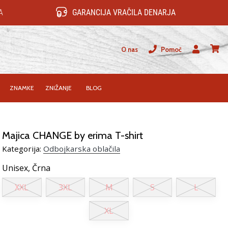
A
GARANCIJA VRAČILA DENARJA
O nas
Pomoč
Uporabnik
košari
ZNAMKE
ZNIŽANJE
BLOG
Majica CHANGE by erima T-shirt
Kategorija:
Odbojkarska oblačila
Unisex,
Črna
XXL
3XL
M
S
L
XL