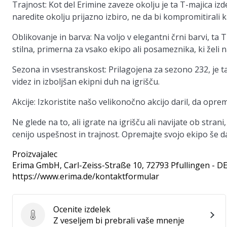
Trajnost
: Kot del Erimine zaveze okolju je ta T-majica i
naredite okolju prijazno izbiro, ne da bi kompromitirali 
Oblikovanje in barva
: Na voljo v elegantni črni barvi, t
stilna, primerna za vsako ekipo ali posameznika, ki želi na
Sezona in vsestranskost
: Prilagojena za sezono 232, je 
videz in izboljšan ekipni duh na igrišču.
Akcije
: Izkoristite našo velikonočno akcijo daril, da opr
Ne glede na to, ali igrate na igrišču ali navijate ob stran
cenijo uspešnost in trajnost. Opremajte svojo ekipo še da
Proizvajalec
Erima GmbH
, Carl-Zeiss-Straße 10, 72793 Pfullingen - D
https://www.erima.de/kontaktformular
Ocenite izdelek
Ocenite izdelek
Z veseljem bi prebrali vaše mnenje