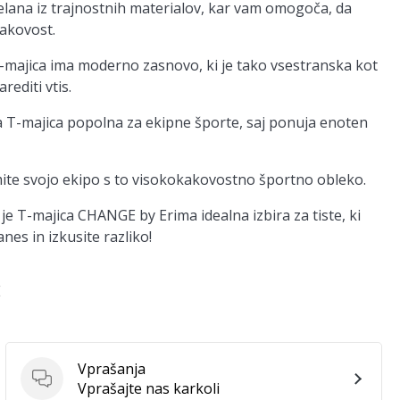
zdelana iz trajnostnih materialov, kar vam omogoča, da
kakovost.
a T-majica ima moderno zasnovo, ki je tako vsestranska kot
rediti vtis.
ta T-majica popolna za ekipne športe, saj ponuja enoten
emite svojo ekipo s to visokokakovostno športno obleko.
i, je T-majica CHANGE by Erima idealna izbira za tiste, ki
nes in izkusite razliko!
E
Vprašanja
Vprašanja
Vprašajte nas karkoli