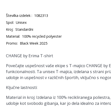
Številka izdelek :
1082313
Spol:
Unisex
Kroj:
Standardni
Material:
100% recycled polyester
Promo:
Black Week 2025
CHANGE by Erima T-shirt
Povečajte uspešnost vaše ekipe s T-majico CHANGE by Eri
funkcionalnosti. Ta unisex T-majica, izdelana s strani pr
udobje in uspešnost v različnih športih, vključno s no
Ključne lastnosti:
Material in kroj
: Izdelana iz 100% recikliranega poliestra
udobje kot svobodo gibanja, kar jo dela idealno za inten