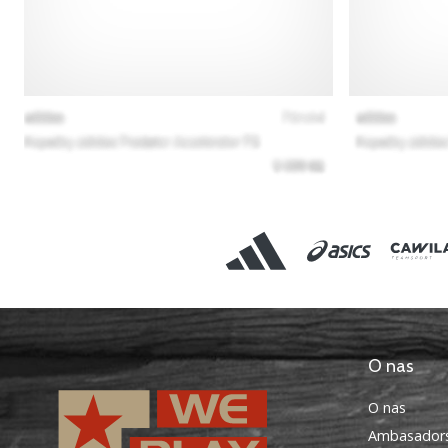
O nas
O nas
Ambasadors