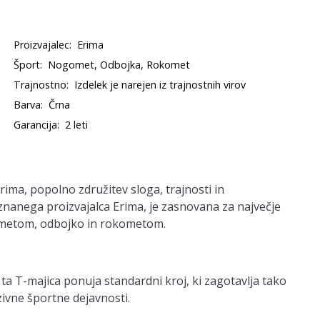
Proizvajalec:
Erima
Šport:
Nogomet, Odbojka, Rokomet
Trajnostno:
Izdelek je narejen iz trajnostnih virov
Barva:
Črna
Garancija:
2 leti
ma, popolno združitev sloga, trajnosti in
iznanega proizvajalca Erima, je zasnovana za največje
gometom, odbojko in rokometom.
, ta T-majica ponuja standardni kroj, ki zagotavlja tako
zivne športne dejavnosti.