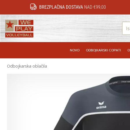
BREZPLAČNA DOSTAVA
NAD €99,00
WePlayVolleyball.si
NOVO
ODBOJKARSKI COPATI
O
Odbojkarska oblačila