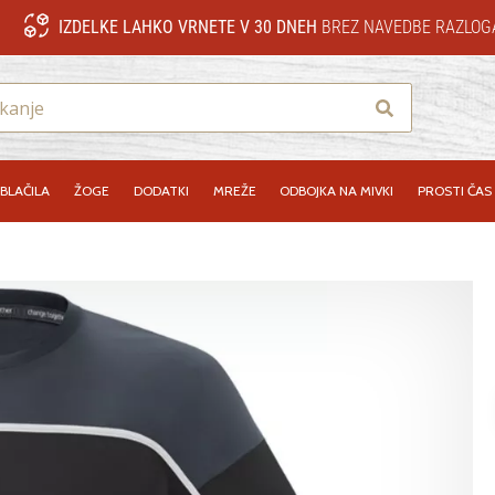
IZDELKE LAHKO VRNETE V 30 DNEH
BREZ NAVEDBE RAZLOG
Iskanje
BLAČILA
ŽOGE
DODATKI
MREŽE
ODBOJKA NA MIVKI
PROSTI ČAS