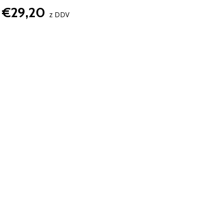
€29,20
z DDV