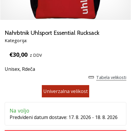
Si
odbojkarski/a
navdušenec/ka,
kot
smo
Nahrbtnik Uhlsport Essential Rucksack
mi?
Pridruži
Kategorija:
se
nam
€30,00
z DDV
kot
brend
Unisex,
Rdeča
ambasador/ka.
Tabela velikosti
Univerzalna velikost
11. 8. 2022
•
2 min. branja
Na voljo
Weplayvolleyball
Predvideni datum dostave:
17. 8. 2026 - 18. 8. 2026
affiliate
program