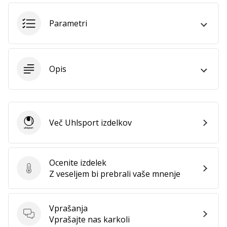
vse
članke
Parametri
Opis
Več Uhlsport izdelkov
Uhlsport
Ocenite izdelek
Ocenite izdelek
Z veseljem bi prebrali vaše mnenje
Vprašanja
Vprašanja
Vprašajte nas karkoli