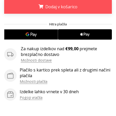
Imate
Dodaj v košarico
svojo
spletno
.
.
.
stran,
blog,
upravljate
Facebook
stran
Za nakup izdelkov nad
€99,00
prejmete
ali
brezplačno dostavo
online
Možnosti dostave
forum?
Začnite
Plačilo s kartico prek spleta ali z drugimi načini
služiti.
plačila
Pridružite
Možnosti plačila
se
našemu…
Izdelke lahko vrnete v 30 dneh
Pogoji vračila
Prikaži