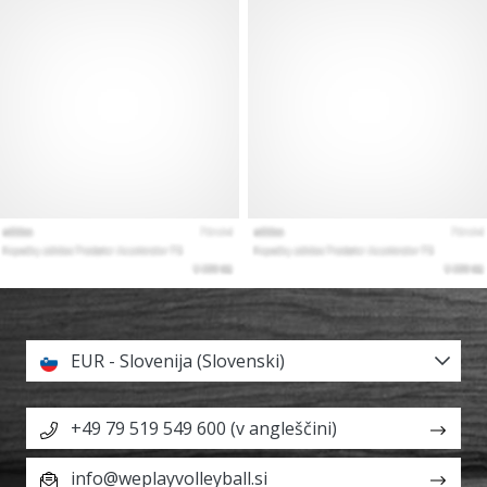
EUR - Slovenija (Slovenski)
+49 79 519 549 600 (v angleščini)
info@weplayvolleyball.si