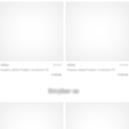
vse
članke