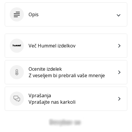
Imate
svojo
Opis
spletno
stran,
blog,
upravljate
Facebook
Več Hummel izdelkov
Hummel
stran
ali
online
Ocenite izdelek
forum?
Ocenite izdelek
Z veseljem bi prebrali vaše mnenje
Začnite
služiti.
Pridružite
Vprašanja
se
Vprašanja
Vprašajte nas karkoli
našemu…
Prikaži