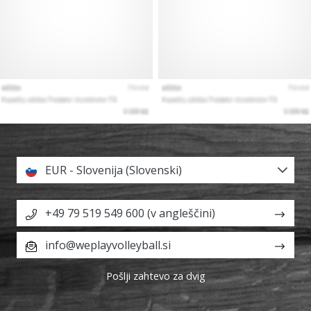
EUR - Slovenija (Slovenski)
+49 79 519 549 600 (v angleščini)
info@weplayvolleyball.si
Pošlji zahtevo za dvig