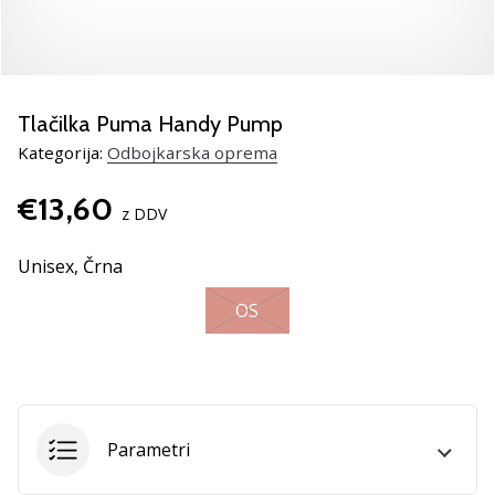
Si
odbojkarski/a
navdušenec/ka,
kot
smo
Tlačilka Puma Handy Pump
mi?
Pridruži
Kategorija:
Odbojkarska oprema
se
nam
€13,60
z DDV
kot
brend
Unisex,
Črna
ambasador/ka.
OS
11. 8. 2022
•
2 min. branja
Weplayvolleyball
Parametri
affiliate
program