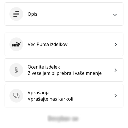
Imate
svojo
Opis
spletno
stran,
blog,
upravljate
Facebook
Več Puma izdelkov
Puma
stran
ali
online
Ocenite izdelek
forum?
Ocenite izdelek
Z veseljem bi prebrali vaše mnenje
Začnite
služiti.
Pridružite
Vprašanja
se
Vprašanja
Vprašajte nas karkoli
našemu…
Prikaži