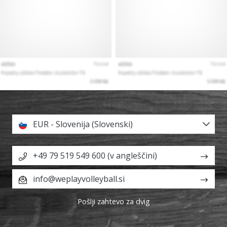
EUR - Slovenija (Slovenski)
+49 79 519 549 600 (v angleščini)
info@weplayvolleyball.si
Pošlji zahtevo za dvig