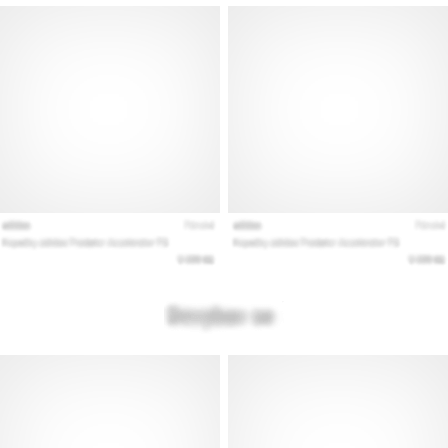
vse
članke